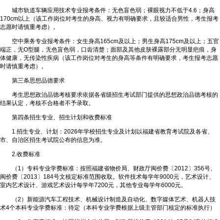
城市轨道车辆应用技术专业报考条件：无色盲色弱；裸眼视力不低于4.6；身高
170cm以上（该工作岗位对考生的身高、视力有明确要求，且较适合男性，考生报考
志愿时请慎重考虑）。
空中乘务专业报考条件：女生身高165cm及以上；男生身高175cm及以上；五官
端正，无O型腿，无色盲色弱，口齿清楚；面部及其他皮肤裸露部分无明显疤痕，身
体健康，无传染性疾病（该工作岗位对考生的身高等条件有明确要求，考生报考志愿
时请慎重考虑）。
第三条思想品德要求
考生思想政治品德考核要求依据各省级招生考试部门提供的思想政治品德考核的
结果认定，考核不合格者不予录取。
第四条招生专业、招生计划和收费标准
1.招生专业、计划：2026年学校招生专业及计划以福建省教育考试院及各省、
市、自治区招生考试院公布的信息为准。
2.收费标准
（1）专科专业学费标准：按照福建省物价局、财政厅闽价费〔2012〕356号、
闽价费〔2013〕184号文核定标准范围收取。软件技术每学年9000元，艺术设计、
室内艺术设计、游戏艺术设计每学年7200元，其他专业每学年6000元。
（2）新能源汽车工程技术、机械设计制造及自动化、数字媒体艺术、机器人技
术4个本科专业学费标准：待定（本科专业学费根据上级主管部门核定的标准执行）