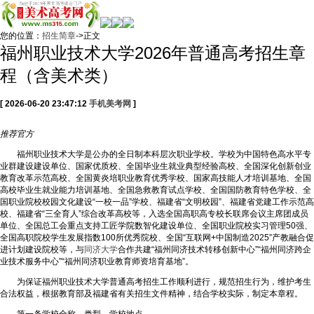
您的位置：
招生简章
->正文
福州职业技术大学2026年普通高考招生章
程（含美术类）
[ 2026-06-20 23:47:12
手机美考网
]
推荐
官方
福州职业技术大学是公办的全日制本科层次职业学校。学校为中国特色高水平专
业群建设建设单位、国家优质校、全国毕业生就业典型经验高校、全国深化创新创业
教育改革示范高校、全国黄炎培职业教育优秀学校、国家高技能人才培训基地、全国
高校毕业生就业能力培训基地、全国急救教育试点学校、全国国防教育特色学校、全
国职业院校校园文化建设“一校一品”学校、福建省“文明校园”、福建省党建工作示范高
校、福建省“三全育人”综合改革高校等，入选全国高职高专校长联席会议主席团成员
单位、全国总工会重点支持工匠学院数智化建设单位、全国职业院校实习管理50强、
全国高职院校学生发展指数100所优秀院校、全国“互联网+中国制造2025”产教融合促
进计划建设院校等，与
同济大学
合作共建“福州同济技术转移创新中心”“福州同济跨企
业技术服务中心”“福州同济职业教育师资培育基地”。
为保证福州职业技术大学普通高考招生工作顺利进行，规范招生行为，维护考生
合法权益，根据教育部及福建省有关招生文件精神，结合学校实际，制定本章程。
第一条学校全称、类型、学校地点