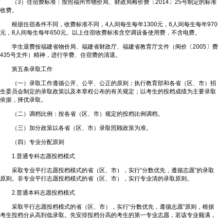
（3）住宿费标准：按照福州市物价局、财政局榕价费〔2014〕25号制定的标准
收费。
根据住宿条件不同，收费标准不同，4人间每生每年1300元，6人间每生每年970
元，8人间每生每年650元。以上住宿收费标准含空调设备使用费，不含电费。
学生退费按福建省物价局、福建省财政厅、福建省教育厅文件（闽价〔2005〕费
435号文件）精神，进行学费、住宿费的清退。
第五条录取工作
（一）录取工作遵循公开、公平、公正的原则；执行教育部和各省（区、市）招
生委员会制定的录取政策以及本章程公布的有关规定；以考生的投档成绩为主要录取
依据，择优录取。
（二）调档比例：按各省（区、市）规定的投档比例调档。
（三）加分政策以各省（区、市）录取照顾政策为准。
（四）专业分配原则
1.普通专科志愿投档模式
采取专业平行志愿投档模式的省（区、市），实行“分数优先，遵循志愿”的录取
原则。非专业平行志愿投档模式的省（区、市），实行专业清的录取原则。
2.普通本科志愿投档模式
采取平行志愿投档模式的省（区、市），实行“分数优先，遵循志愿”原则，根据
考生投档分从高到低录取。先安排投档分高的考生的第一专业志愿，若该专业额满，