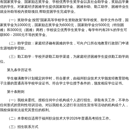
有国家奖学金、国家励志奖学金、学校优秀学生奖学金以及社会助学金，奖励品学兼
优的学生。对家庭经济困难学生提供国家助学金、困难补助、勤工助学、困难毕业生
就业补助等校内资助项目,帮助贫困学生完成学业。
（一）奖助学金:按照“国家高等学校学生资助政策”和学校奖、助学文件办理，国
家奖学金为10000元，国家励志奖学金为6000元，国家助学金分5000元（特别困
难）和3000元（困难）两档；学校设立优秀学生奖学金，每学年约有28％的学生可
获800－2000元不等的奖学金。
（二）助学贷款：家庭经济确有困难的学生，可向户口所在地教育行政部门申请
生源地助学贷款。
（三）勤工助学：学校开辟勤工助学渠道，为家庭经济困难学生提供勤工助学岗
位。
第九条学历证书
学生修满教学计划规定的学时，符合要求，由福州职业技术大学颁发经教育部电
子注册的普通高等学校毕业证书。符合学士学位授予条件的，颁发相应学位证书。
第十条附则
（一）我校未委托、授权任何中介机构或个人进行招生、录取有关工作，不举办
任何形式的营利性培训活动。对以我校名义进行非法招生宣传等活动的机构或个人，
我校保留依法追究其责任的权利。
（二）本章程仅适用于福州职业技术大学2026年普通高考招生工作。
（三）招生联系方式