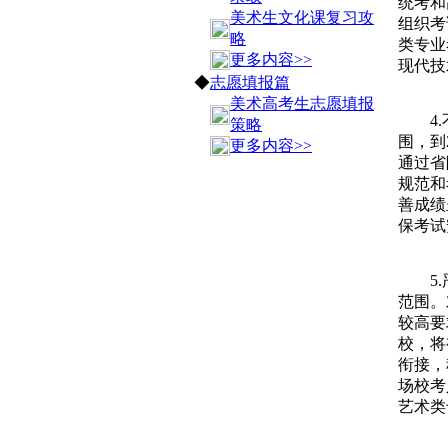
统考和
美术生文化课复习攻
组织考
略
类专业
更多内容>>
现代技
◆
志愿填报篇
美术高考生志愿填报
4.不
策略
围，到
更多内容>>
通过省
规范和
善成绩
保考试
5.严
范围。
较高要
校，将
衔接，
场校考
艺术类