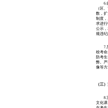
6.健
（区、
数，扩
制度，
求进行
公示，
规违纪
7.加
校考命
防考生
弊。严
像等方
（三）
8.完
文化课
在考生