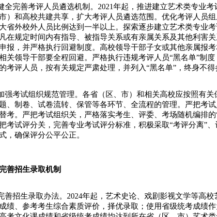
全完善考评人员遴选机制。2021年起，推进建立艺术类专业考
市）和高校共建共享，扩大考评人员遴选范围。优化考评人员组
大省外校外人员比例达到一半以上。探索逐步建立艺术类专业考
凡在规定时间内有指导、被指导关系或有亲属关系及其他利害关
申报，并严格执行回避制度。高校领导干部子女或其他亲属报考
相关领导干部要全程回避。严格执行违规考评人员“黑名单”制
的考评人员，按有关规定严肃处理，并列入“黑名单”，终身不
强考试组织规范管理。各省（区、市）和相关高校应按照有关
题、制卷、试卷流转、保管等各环节、全流程的管理。严把考试
替考。严把考试组织关，严格落实考生、评委、考场随机编排的
把考试评分关，完善专业考试评分标准，积极采取“考评分离”
式，确保评分公平公正。
完善招生录取机制
善招生录取办法。2024年起，艺术史论、戏剧影视文学等高
成绩、参考考生综合素质评价，择优录取；使用省级统考成绩作
高考文化课成绩和省级统考成绩均达到所在省（区、市）艺术类