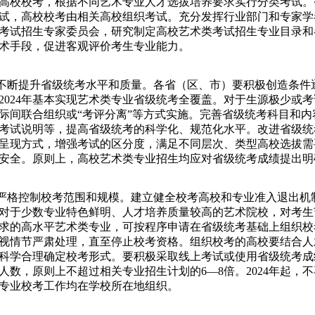
高校校考，根据不同艺术专业人才选拔培养要求实行分类考试。
试，高校校考由相关高校组织考试。充分发挥行业部门和专家学
考试招生专家委员会，研究制定高校艺术类考试招生专业目录和
术手段，促进客观评价考生专业能力。
断提升省级统考水平和质量。各省（区、市）要积极创造条件
2024年基本实现艺术类专业省级统考全覆盖。对于生源极少或
际间联合组织或“考评分离”等方式实施。完善省级统考科目和
考试说明等，提高省级统考的科学化、规范化水平。改进省级统
呈现方式，增强考试的区分度，满足不同层次、类型高校选拔需
安全。原则上，高校艺术类专业招生均应对省级统考成绩提出明
格控制校考范围和规模。建立健全校考高校和专业准入退出机
对于少数专业特色鲜明、人才培养质量较高的艺术院校，对考生
求的高水平艺术类专业，可按程序申请在省级统考基础上组织校
视情节严肃处理，直至停止校考资格。组织校考的高校要结合人
科学合理确定校考形式。要积极采取线上考试或使用省级统考成
人数，原则上不超过相关专业招生计划的6—8倍。2024年起，
专业校考工作均在学校所在地组织。