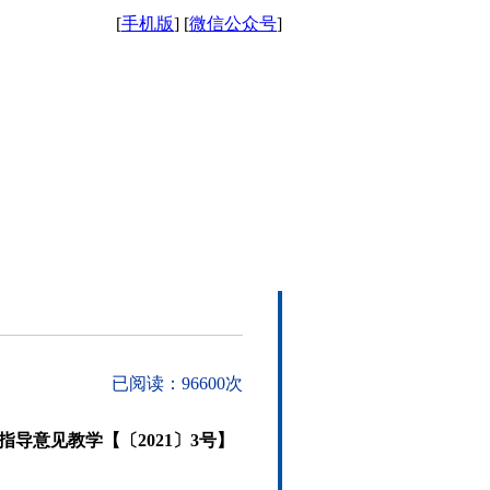
[
手机版
] [
微信公众号
]
已阅读：
96600
次
导意见教学【〔2021〕3号】