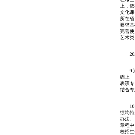
上，依
文化课
所在省
要求基
完善使
艺术类
202
9.逐
础上，
表演专
结合专
10.
绩均特
办法。
章程中
校招生