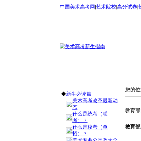
中国美术高考网
|
艺术院校
|
高分试卷
|
★ 美术高考新生指南首页
您的位
◆
新生必读篇
美术高考改革最新动
态
教育部
什么是统考（联
考）？
教育部
什么是校考（单
招）？
美术专业分类及大全