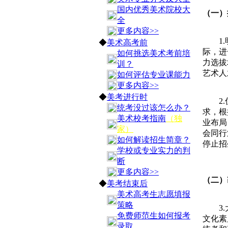
国内优秀美术院校大
（一）
全
更多内容>>
1.明
◆
美术高考前
际，进
如何挑选美术考前培
力选拔
训？
艺术人
如何评估专业课能力
更多内容>>
◆
美考进行时
2.优
统考没过该怎么办？
求，根
美术校考指南
（独
业布局
家）
会同行
如何解读招生简章？
停止招
学校或专业实力的判
断
更多内容>>
（二）
◆
美考结束后
美术高考生志愿填报
策略
3.大
免费师范生如何报考
文化素
录取