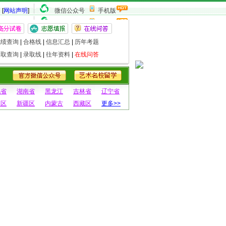
[
网站声明
]
微信公众号
手机版
成绩查询
|
合格线
|
信息汇总
|
历年考题
录取查询
|
录取线
|
往年资料
|
在线问答
北省
湖南省
黑龙江
吉林省
辽宁省
夏区
新疆区
内蒙古
西藏区
更多>>