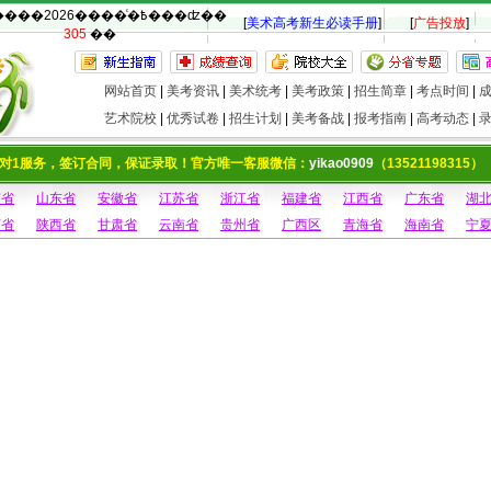
�������2026����ͨ�߿���ʣ��
[
美术高考新生必读手册
]
[
广告投放
]
305
��
网站首页
|
美考资讯
|
美术统考
|
美考政策
|
招生简章
|
考点时间
|
艺术院校
|
优秀试卷
|
招生计划
|
美考备战
|
报考指南
|
高考动态
|
对1服务，签订合同，保证录取！官方唯一客服微信：
yikao0909
（13521198315）
南省
山东省
安徽省
江苏省
浙江省
福建省
江西省
广东省
湖
西省
陕西省
甘肃省
云南省
贵州省
广西区
青海省
海南省
宁