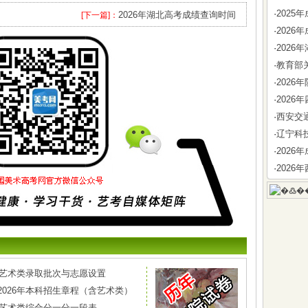
·
202
2026年湖北高考成绩查询时间
[下一篇]：
·
202
·
202
·
教育部
·
202
·
202
·
西安交
·
辽宁科
·
202
·
202
东省艺术类录取批次与志愿设置
2026年本科招生章程（含艺术类）
市艺术类综合分一分一段表