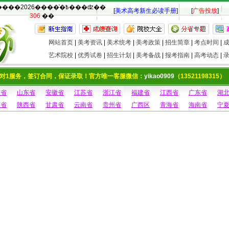
�������2026����ͨ�߿���ʣ��
[
美术高考新生必读手册
]
[
广告投放
]
306
��
网站首页
|
美考资讯
|
美术统考
|
美考政策
|
招生简章
|
考点时间
|
艺术院校
|
优秀试卷
|
招生计划
|
美考备战
|
报考指南
|
高考动态
|
对1服务，签订合同，保证录取！官方唯一客服微信：
yikao0909
（13521198315）
南省
山东省
安徽省
江苏省
浙江省
福建省
江西省
广东省
湖
西省
陕西省
甘肃省
云南省
贵州省
广西区
青海省
海南省
宁