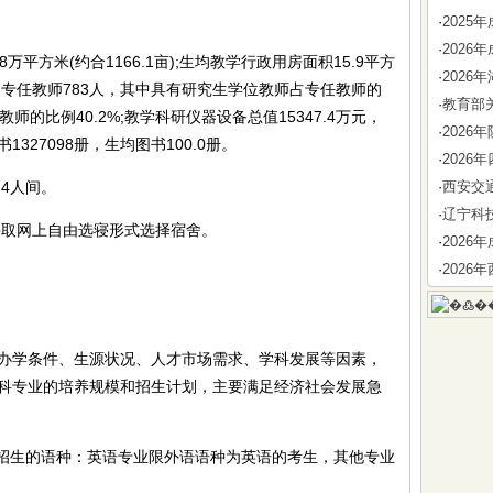
·
202
·
202
万平方米(约合1166.1亩);生均教学行政用房面积15.9平方
·
202
.5;专任教师783人，其中具有研究生学位教师占专任教师的
·
教育部
教师的比例40.2%;教学科研仪器设备总值15347.4万元，
·
202
1327098册，生均图书100.0册。
·
202
4人间。
·
西安交
·
辽宁科
取网上自由选寝形式选择宿舍。
·
202
·
202
学条件、生源状况、人才市场需求、学科发展等因素，
科专业的培养规模和招生计划，主要满足经济社会发展急
招生的语种：英语专业限外语语种为英语的考生，其他专业