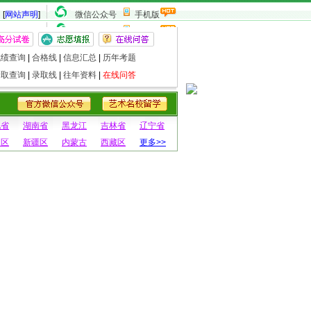
[
网站声明
]
微信公众号
手机版
成绩查询
|
合格线
|
信息汇总
|
历年考题
录取查询
|
录取线
|
往年资料
|
在线问答
北省
湖南省
黑龙江
吉林省
辽宁省
夏区
新疆区
内蒙古
西藏区
更多>>