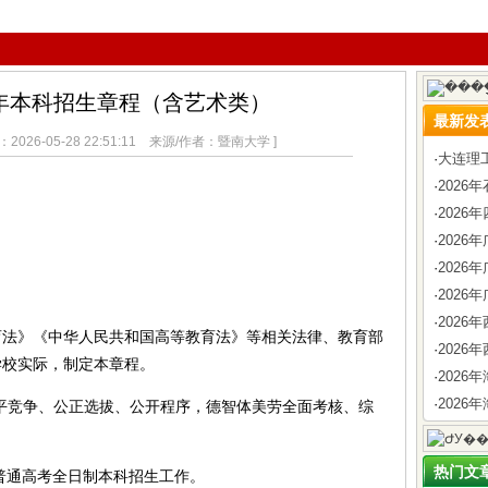
6年本科招生章程（含艺术类）
最新发
026-05-28 22:51:11 来源/作者：暨南大学 ]
·
大连理
·
202
·
2026
·
202
·
202
·
2026
·
202
》《中华人民共和国高等教育法》等相关法律、教育部
·
2026
学校实际，制定本章程。
·
202
·
2026
竞争、公正选拔、公开程序，德智体美劳全面考核、综
热门文
普通高考全日制本科招生工作。