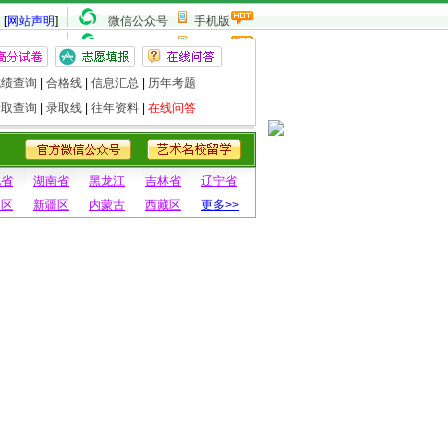
[
网站声明
]
微信公众号
手机版
成绩查询
|
合格线
|
信息汇总
|
历年考题
录取查询
|
录取线
|
往年资料
|
在线问答
北省
湖南省
黑龙江
吉林省
辽宁省
夏区
新疆区
内蒙古
西藏区
更多>>