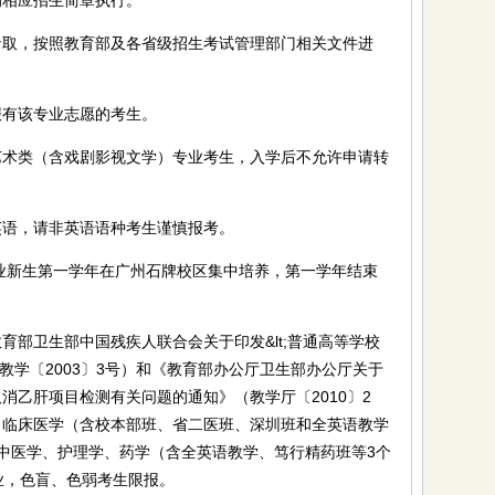
的相应招生简章执行。
，按照教育部及各省级招生考试管理部门相关文件进
有该专业志愿的考生。
类（含戏剧影视文学）专业考生，入学后不允许申请转
语，请非英语语种考生谨慎报考。
业新生第一学年在广州石牌校区集中培养，第一学年结束
卫生部中国残疾人联合会关于印发&lt;普通高等学校
（教学〔2003〕3号）和《教育部办公厅卫生部办公厅关于
消乙肝项目检测有关问题的通知》（教学厅〔2010〕2
，临床医学（含校本部班、省二医班、深圳班和全英语教学
中医学、护理学、药学（含全英语教学、笃行精药班等3个
业，色盲、色弱考生限报。