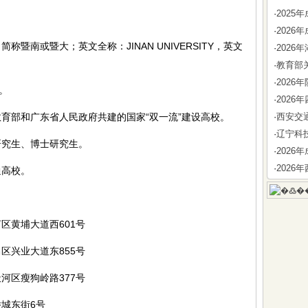
·
202
·
202
南或暨大；英文全称：JINAN UNIVERSITY，英文
·
202
·
教育部
·
202
。
·
202
部和广东省人民政府共建的国家“双一流”建设高校。
·
西安交
·
辽宁科
究生、博士研究生。
·
202
·
202
高校。
黄埔大道西601号
兴业大道东855号
区瘦狗岭路377号
城东街6号