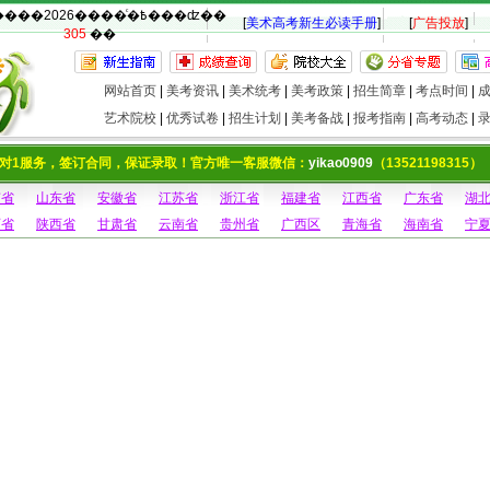
�������2026����ͨ�߿���ʣ��
[
美术高考新生必读手册
]
[
广告投放
]
305
��
网站首页
|
美考资讯
|
美术统考
|
美考政策
|
招生简章
|
考点时间
|
艺术院校
|
优秀试卷
|
招生计划
|
美考备战
|
报考指南
|
高考动态
|
对1服务，签订合同，保证录取！官方唯一客服微信：
yikao0909
（13521198315）
南省
山东省
安徽省
江苏省
浙江省
福建省
江西省
广东省
湖
西省
陕西省
甘肃省
云南省
贵州省
广西区
青海省
海南省
宁