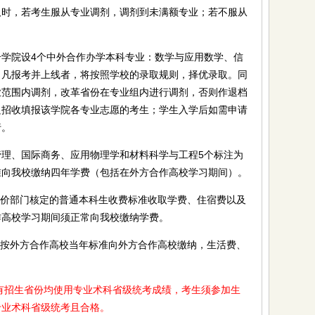
取时，若考生服从专业调剂，调剂到未满额专业；若不服从
院设4个中外合作办学本科专业：数学与应用数学、信
。凡报考并上线者，将按照学校的录取规则，择优录取。同
业范围内调剂，改革省份在专业组内进行调剂，否则作退档
只招收填报该学院各专业志愿的考生；学生入学后如需申请
行。
、国际商务、应用物理学和材料科学与工程5个标注为
准向我校缴纳四年学费（包括在外方合作高校学习期间）。
价部门核定的普通本科生收费标准收取学费、住宿费以及
作高校学习期间须正常向我校缴纳学费。
按外方合作高校当年标准向外方合作高校缴纳，生活费、
招生省份均使用专业术科省级统考成绩，考生须参加生
专业术科省级统考且合格。