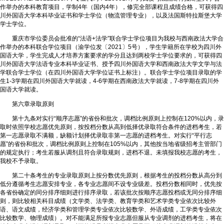
作举办的本科教育项目，学制4年（国内4年），修完全部课程且成绩合格，可获得四
川外国语大学本科毕业证书和学士学位（物流管理专业），以及法国斯特拉斯堡大学
学士学位。
重庆市学位委员会批准的“法语+法学”联合学士学位项目为我校与西南政法大学合
作举办的本科联合学位项目（渝学位发〔2021〕5号），学生学籍所在学校为四川外
国语大学，学生完成人才培养方案要求的学分且达到两校学士学位要求的，可获得四
川外国语大学法语专业本科毕业证书、授予四川外国语大学和西南政法大学文学与法
学联合学士学位（在四川外国语大学学位证书上标注）。联合学士学位项目录取的学
生1-3学期在四川外国语大学就读，4-6学期在西南政法大学就读，7-8学期在四川外
国语大学就读。
第六章录取原则
第十九条对实行“顺序志愿”的省份和批次，调档比例原则上控制在120%以内，录
取时依照学校志愿优先原则，按投档分数从高到低择优录取符合条件的进档考生，若
第一志愿录取不满额，缺额计划择优录取非第一志愿的进档考生。对实行“平行志
愿”的省份和批次，调档比例原则上控制在105%以内，其他按当地省级招考主管部门
的规定执行；考生若服从调剂且符合录取规则，进档不退。未填报我校志愿的考生，
我校不予录取。
第二十条考生的专业录取原则上按分数优先原则，根据考生的投档分数从高分到
低分遵循考生志愿安排专业，各专业志愿间不设专业级差。投档分数相同时，优先按
各省份确定的同分排序细则进行排序录取，若该批次按顺序志愿投档或无同分排序细
则，则比较相关科目成绩（文学类、法学类、教育学类和艺术学类专业依次比较外
语、语文成绩，经济学类和管理学类专业依次比较数学、外语成绩，工学类专业依次
比较数学、物理成绩）。对不能满足所报专业志愿但服从专业调剂的进档考生，将在