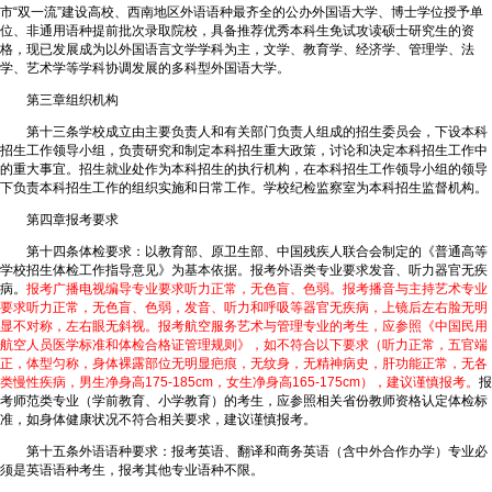
市“双一流”建设高校、西南地区外语语种最齐全的公办外国语大学、博士学位授予单
位、非通用语种提前批次录取院校，具备推荐优秀本科生免试攻读硕士研究生的资
格，现已发展成为以外国语言文学学科为主，文学、教育学、经济学、管理学、法
学、艺术学等学科协调发展的多科型外国语大学。
第三章组织机构
第十三条学校成立由主要负责人和有关部门负责人组成的招生委员会，下设本科
招生工作领导小组，负责研究和制定本科招生重大政策，讨论和决定本科招生工作中
的重大事宜。招生就业处作为本科招生的执行机构，在本科招生工作领导小组的领导
下负责本科招生工作的组织实施和日常工作。学校纪检监察室为本科招生监督机构。
第四章报考要求
第十四条体检要求：以教育部、原卫生部、中国残疾人联合会制定的《普通高等
学校招生体检工作指导意见》为基本依据。报考外语类专业要求发音、听力器官无疾
病。
报考广播电视编导专业要求听力正常，无色盲、色弱。报考播音与主持艺术专业
要求听力正常，无色盲、色弱，发音、听力和呼吸等器官无疾病，上镜后左右脸无明
显不对称，左右眼无斜视。报考航空服务艺术与管理专业的考生，应参照《中国民用
航空人员医学标准和体检合格证管理规则》，如不符合以下要求（听力正常，五官端
正，体型匀称，身体裸露部位无明显疤痕，无纹身，无精神病史，肝功能正常，无各
类慢性疾病，男生净身高175-185cm，女生净身高165-175cm），建议谨慎报考。
报
考师范类专业（学前教育、小学教育）的考生，应参照相关省份教师资格认定体检标
准，如身体健康状况不符合相关要求，建议谨慎报考。
第十五条外语语种要求：报考英语、翻译和商务英语（含中外合作办学）专业必
须是英语语种考生，报考其他专业语种不限。