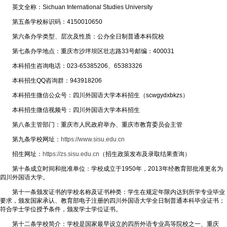
英文全称：Sichuan International Studies University
第五条学校标识码：4150010650
第六条办学类型、层次及性质：公办全日制普通本科院校
第七条办学地点：重庆市沙坪坝区壮志路33号邮编：400031
本科招生咨询电话：023-65385206、65383326
本科招生QQ咨询群：943918206
本科招生微信公众号：四川外国语大学本科招生（scwgydxbkzs）
本科招生微信视频号：四川外国语大学本科招生
第八条主管部门：重庆市人民政府举办、重庆市教育委员会主管
第九条学校网址：
https://www.sisu.edu.cn
招生网址：
https://zs.sisu.edu.cn
（招生政策发布及录取结果查询）
第十条成立时间和批准单位：学校成立于1950年，2013年经教育部批准更名为
四川外国语大学。
第十一条颁发证书的学校名称及证书种类：学生在规定年限内达到所学专业毕业
要求，颁发国家承认、教育部电子注册的四川外国语大学全日制普通本科毕业证书；
符合学士学位授予条件，颁发学士学位证书。
第十二条学校简介：学校是国家最早设立的四所外语专业高等院校之一、重庆