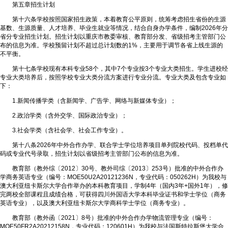
第五章招生计划
第十六条学校按照国家招生政策，本着教育公平原则，统筹考虑招生省份的生源
基数、生源质量、人才培养、毕业生就业等情况，结合自身办学条件，编制2026年分
省分专业招生计划。招生计划以重庆市教委审核、教育部分发、省级招考主管部门公
布的信息为准。学校预留计划不超过总计划数的1%，主要用于调节各省上线生源的
不平衡。
第十七条学校现有本科专业58个，其中7个专业按3个专业大类招生。学生进校经
专业大类培养后，按照学校专业大类分流方案进行专业分流。专业大类及包含专业如
下：
1.新闻传播学类（含新闻学、广告学、网络与新媒体专业）；
2.政治学类（含外交学、国际政治专业）；
3.社会学类（含社会学、社会工作专业）。
第十八条2026年中外合作办学、联合学士学位培养项目单列院校代码、投档单代
码或专业代号录取，招生计划以省级招考主管部门公布的信息为准。
教育部（教外综〔2012〕30号、教外司综〔2013〕253号）批准的中外合作办
学商务英语专业（编号：MOE50U2A20121236N，专业代码：050262H）为我校与
澳大利亚纽卡斯尔大学合作举办的本科教育项目，学制4年（国内3年+国外1年），修
完两校全部课程且成绩合格，可获得四川外国语大学本科毕业证书和学士学位（商务
英语专业），以及澳大利亚纽卡斯尔大学商科学士学位（商务专业）。
教育部（教外函〔2021〕8号）批准的中外合作办学物流管理专业（编号：
MOE50FR2A20212158N，专业代码：120601H）为我校与法国斯特拉斯堡大学合