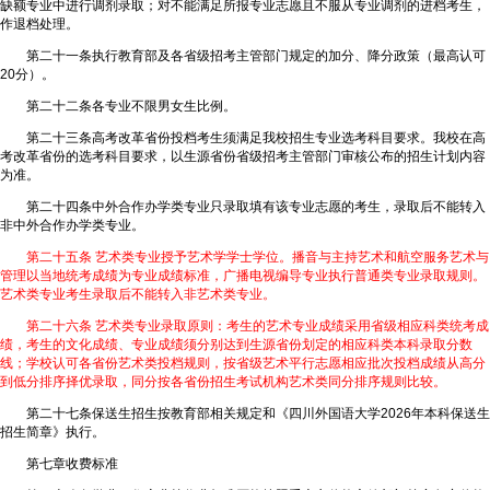
缺额专业中进行调剂录取；对不能满足所报专业志愿且不服从专业调剂的进档考生，
作退档处理。
第二十一条执行教育部及各省级招考主管部门规定的加分、降分政策（最高认可
20分）。
第二十二条各专业不限男女生比例。
第二十三条高考改革省份投档考生须满足我校招生专业选考科目要求。我校在高
考改革省份的选考科目要求，以生源省份省级招考主管部门审核公布的招生计划内容
为准。
第二十四条中外合作办学类专业只录取填有该专业志愿的考生，录取后不能转入
非中外合作办学类专业。
第二十五条 艺术类专业授予艺术学学士学位。播音与主持艺术和航空服务艺术与
管理以当地统考成绩为专业成绩标准，广播电视编导专业执行普通类专业录取规则。
艺术类专业考生录取后不能转入非艺术类专业。
第二十六条 艺术类专业录取原则：考生的艺术专业成绩采用省级相应科类统考成
绩，考生的文化成绩、专业成绩须分别达到生源省份划定的相应科类本科录取分数
线；学校认可各省份艺术类投档规则，按省级艺术平行志愿相应批次投档成绩从高分
到低分排序择优录取，同分按各省份招生考试机构艺术类同分排序规则比较。
第二十七条保送生招生按教育部相关规定和《四川外国语大学2026年本科保送生
招生简章》执行。
第七章收费标准