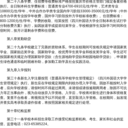
第二十八条学费、住宿费等收费标准严格按照重庆市价格主管部门核定备案价格
执行。全日制本科生学费标准：普通类专业4700-6910元/生/学年，艺术类专业
10800元/生/学年，中外合作办学类专业国内学习阶段33000-35000元/生/学年（中外
合作办学类专业按学年收费，国外学习阶段按外方学校标准收费）。住宿费标准：
800-1200元/生/学年。学费的收取、结算按照《四川外国语大学全日制本科生试行学
分制收费方案》执行，如因故退学或提前结束学业，学校根据学生实际学习时间和住
宿时间，按月计退剩余学费和住宿费。
第八章奖勤助贷
第二十九条学校建立了完善的资助体系。学生在校期间可按相关规定申请国家奖
学金、国家励志奖学金、国家助学金、校优秀学生奖学金和校友奖学金等。学生还可
按国家相关规定办理国家助学贷款（含生源地助学贷款和校园地助学贷款），申请新
生绿色通道和临时困难补助，参加勤工助学及社会实践活动。
第九章入学报到
第三十条新生入学注册按照《普通高等学校学生管理规定》《四川外国语大学学
生管理规定》执行。新生应在学校规定期限内到校办理入学手续。因故不能按时入学
者，应向学校请假，请假时间不得超过两周。未请假或请假逾期两周者，除因不可抗
力等正当事由外，视为自动放弃入学资格。入学后，学校将对新生进行身体和资格复
查。复查不合格者，将视情况予以不同处理，直至取消入学资格。在校期间，如发现
并查实高考录取弄虚作假者，将按照国家相关规定进行处理。
第十章纪检监察
第三十一条学校本科招生录取工作接受纪检监察机构、考生、家长和社会的监
督。监督电话：023-65385224。