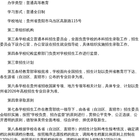
办学类型：普通高等教育
学习形式：普通全日制
学校地址：贵州省贵阳市乌当区高新路115号
第二章组织机构
第三条学校成立普通本科招生委员会，全面负责学校的本科招生录取工作，招生
委员会下设办公室，办公室设在招生就业指导处，具体组织实施招生录取工作。
第四条学校纪检监察部门负责对学校招生工作进行监督。
第三章招生计划
第五条经教育部审核批准，学校面向全国招生，招生计划以贵州省教育厅下达、
各生源省（自治区、直辖市）公布的专业目录为准。
第六条学校在贵州省招收国家专项、地方专项等相关计划，具体专业、计划以贵
州省2026年高校招生专业目录为准。
第四章录取原则
第七条学校招生工作在教育部统一领导下，由各省（自治区、直辖市）招生委员
会组织实施，按照“学校负责、招办监督”的原则进行，贯彻公平竞争、公正选拔、公
开透明的原则，德智体美劳全面考核、综合评价、择优录取新生。
第八条根据学校在各省（自治区、直辖市）的招生计划和考生报考情况，确定调
档比例和调档分数线。按照顺序志愿投档的批次，调阅考生档案比例原则上控制在
120%以内。按照平行志愿投档的批次，调档比例原则上控制在105%以内。