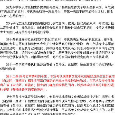
第九条学校以省级招生办提供的考生电子档案信息作为录取新生的依据。录取实
行“志愿清”的原则，即优先录取第一志愿考生，若第一志愿不能完成招生计划，接收
非第一志愿的考生。
实行平行志愿投档的省份在投档比例范围内，按照分数优先的原则，即按照分数
从高到低排序，择优录取。录取时遇分数相同且我校计划余额不足时，按照各省级招
生主管部门确定的排序细则进行录取。
第十条专业安排及退档实行“专业清”原则，即优先满足考生的专业志愿，按考生
填报的专业志愿顺序和我校各专业招生计划从高分到低分录取。考生所填专业志愿都
无法满足时，若服从专业调剂的，则根据考生成绩从高分到低分在我校未录满专业内
进行调剂录取，调剂专业由我校自主确定，若不服从专业调剂或服从专业调剂但各专
业计划已录取满额的，则作退档处理。对不符合国家招生规定的考生作退档处理。
第十一条学校严格执行生源所在省（自治区、直辖市）招生主管部门确定的加分
或降分政策。
第十二条 报考艺术类别的考生，专业考试成绩和文化考试成绩须达到生源所在省
（自治区、直辖市）招生主管部门确定的同批次录取控制分数线，在艺术类专业生源
所在省（自治区、直辖市）招生部门确定的投档范围内，以投档成绩从高分到低分进
行录取（有特殊要求的省份除外）。
第十三条报考体育类别的考生，专业考试成绩和文化考试成绩须达到生源所在省
（自治区、直辖市）招生主管部门确定的同批次录取控制分数线，在体育类专业生源
所在省（自治区、直辖市）招生部门确定的投档范围内，以高考文化成绩为投档依据
的，按专业术科成绩从高分到低分进行录取，不以高考文化成绩为投档依据的，以投
档成绩从高分到低分进行录取（有特殊要求的省份除外）。