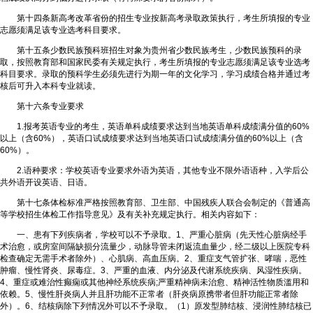
第十四条新高考改革省份的招生专业按新高考录取政策执行，考生所填报的专业
志愿须满足该专业选考科目要求。
第十五条少数民族预科班招生对象为贵州省少数民族考生，少数民族预科的录
取，按照教育部和国家民委有关规定执行，考生所填报的专业志愿须满足该专业选考
科目要求。录取的预科学生必须先进行为期一年的文化学习，学习成绩合格并通过考
核后可升入本科专业就读。
第十六条专业要求
1.报考英语专业的考生，英语单科成绩要求达到当地英语单科成绩满分值的60%
以上（含60%），英语口试成绩要求达到当地英语口试成绩满分值的60%以上（含
60%）。
2.语种要求：学校英语专业要求外语为英语，其他专业不限外语语种，入学后公
共外语开设英语、日语。
第十七条体检标准严格按照教育部、卫生部、中国残疾人联合会制定的《普通高
等学校招生体检工作指导意见》及有关补充规定执行。相关内容如下：
一、患有下列疾病者，学校可以不予录取。1、严重心脏病（先天性心脏病经手
术治愈，或房室间隔缺损分流量少，动脉导管未闭返流血量少，经二级以上医院专科
检查确定无需手术者除外）、心肌病、高血压病。2、重症支气管扩张、哮喘，恶性
肿瘤、慢性肾炎、尿毒症。3、严重的血液、内分泌及代谢系统疾病、风湿性疾病。
4、重症或难治性癫痫或其他神经系统疾病;严重精神病未治愈、精神活性物质滥用和
依赖。5、慢性肝炎病人并且肝功能不正常者（肝炎病原携带者但肝功能正常者除
外）。6、结核病除下列情况外可以不予录取。（1）原发型肺结核、浸润性肺结核已