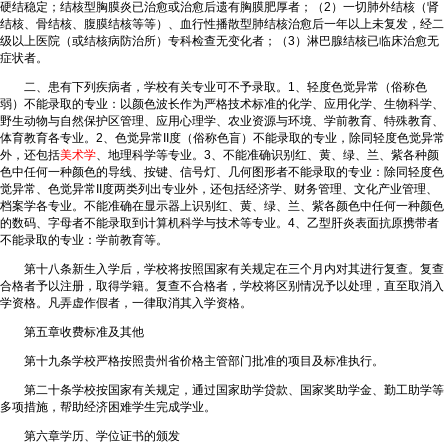
硬结稳定；结核型胸膜炎已治愈或治愈后遗有胸膜肥厚者；（2）一切肺外结核（肾
结核、骨结核、腹膜结核等等）、血行性播散型肺结核治愈后一年以上未复发，经二
级以上医院（或结核病防治所）专科检查无变化者；（3）淋巴腺结核已临床治愈无
症状者。
二、患有下列疾病者，学校有关专业可不予录取。1、轻度色觉异常（俗称色
弱）不能录取的专业：以颜色波长作为严格技术标准的化学、应用化学、生物科学、
野生动物与自然保护区管理、应用心理学、农业资源与环境、学前教育、特殊教育、
体育教育各专业。2、色觉异常II度（俗称色盲）不能录取的专业，除同轻度色觉异常
外，还包括
美术学
、地理科学等专业。3、不能准确识别红、黄、绿、兰、紫各种颜
色中任何一种颜色的导线、按键、信号灯、几何图形者不能录取的专业：除同轻度色
觉异常、色觉异常II度两类列出专业外，还包括经济学、财务管理、文化产业管理、
档案学各专业。不能准确在显示器上识别红、黄、绿、兰、紫各颜色中任何一种颜色
的数码、字母者不能录取到计算机科学与技术等专业。4、乙型肝炎表面抗原携带者
不能录取的专业：学前教育等。
第十八条新生入学后，学校将按照国家有关规定在三个月内对其进行复查。复查
合格者予以注册，取得学籍。复查不合格者，学校将区别情况予以处理，直至取消入
学资格。凡弄虚作假者，一律取消其入学资格。
第五章收费标准及其他
第十九条学校严格按照贵州省价格主管部门批准的项目及标准执行。
第二十条学校按国家有关规定，通过国家助学贷款、国家奖助学金、勤工助学等
多项措施，帮助经济困难学生完成学业。
第六章学历、学位证书的颁发