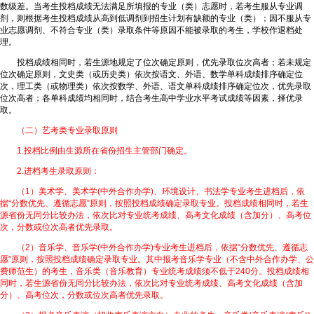
数级差。当考生投档成绩无法满足所填报的专业（类）志愿时，若考生服从专业调
剂，则根据考生投档成绩从高到低调剂到招生计划有缺额的专业（类）；因不服从专
业志愿调剂、不符合专业（类）录取条件等原因不能被录取的考生，学校作退档处
理。
投档成绩相同时，若生源地规定了位次确定原则，优先录取位次高者；若未规定
位次确定原则，文史类（或历史类）依次按语文、外语、数学单科成绩排序确定位
次，理工类（或物理类）依次按数学、外语、语文单科成绩排序确定位次，优先录取
位次高者；各单科成绩均相同时，结合考生高中学业水平考试成绩等因素，择优录
取。
（二）艺考类专业录取原则
1.投档比例由生源所在省份招生主管部门确定。
2.进档考生录取原则：
（1）美术学、美术学(中外合作办学)、环境设计、书法学专业考生进档后，依
据“分数优先、遵循志愿”原则，按照投档成绩确定录取专业。投档成绩相同时，若生
源省份无同分比较办法，依次比对专业统考成绩、高考文化成绩（含加分）、高考位
次，分数或位次高者优先录取。
（2）音乐学、音乐学(中外合作办学)专业考生进档后，依据“分数优先、遵循志
愿”原则，按照投档成绩确定录取专业。其中报考音乐学专业（不含中外合作办学、公
费师范生）的考生，音乐类（音乐教育）专业统考成绩须不低于240分。投档成绩相
同时，若生源省份无同分比较办法，依次比对专业统考成绩、高考文化成绩（含加
分）、高考位次，分数或位次高者优先录取。