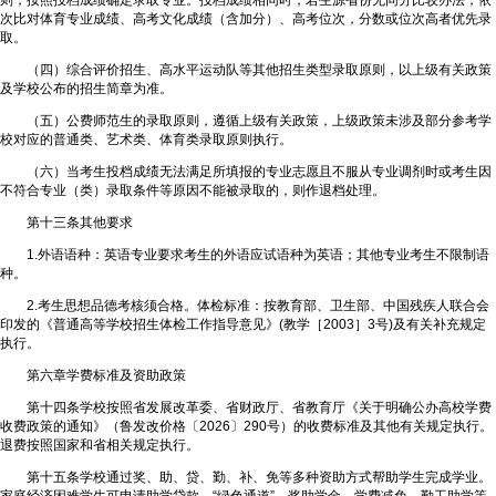
次比对体育专业成绩、高考文化成绩（含加分）、高考位次，分数或位次高者优先录
取。
（四）综合评价招生、高水平运动队等其他招生类型录取原则，以上级有关政策
及学校公布的招生简章为准。
（五）公费师范生的录取原则，遵循上级有关政策，上级政策未涉及部分参考学
校对应的普通类、艺术类、体育类录取原则执行。
（六）当考生投档成绩无法满足所填报的专业志愿且不服从专业调剂时或考生因
不符合专业（类）录取条件等原因不能被录取的，则作退档处理。
第十三条其他要求
1.外语语种：英语专业要求考生的外语应试语种为英语；其他专业考生不限制语
种。
2.考生思想品德考核须合格。体检标准：按教育部、卫生部、中国残疾人联合会
印发的《普通高等学校招生体检工作指导意见》(教学［2003］3号)及有关补充规定
执行。
第六章学费标准及资助政策
第十四条学校按照省发展改革委、省财政厅、省教育厅《关于明确公办高校学费
收费政策的通知》（鲁发改价格〔2026〕290号）的收费标准及其他有关规定执行。
退费按照国家和省相关规定执行。
第十五条学校通过奖、助、贷、勤、补、免等多种资助方式帮助学生完成学业。
家庭经济困难学生可申请助学贷款、“绿色通道”、奖助学金、学费减免、勤工助学等