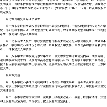
资助项目。资助条件和标准由学校根据学生家庭经济情况，按照省财政厅、省教育厅
等5部门《山东省学生资助资金管理办法》（鲁财科教〔2022〕17号）以及学校相关
规定执行。
第七章资格复查与证书颁发
第十六条录取新生要按照录取通知书要求按时报到，不能按时报到的应向所在学
院（部）提出书面申请，经同意后方可延期报到，对未经学校同意逾期两周不报到的
考生，视为自行放弃入学资格。
第十七条新生入校后，学校按照教育部的有关规定进行入学资格复查。经复查不
合格者，学校将视不同情况予以处理，直至取消入学资格。凡发现弄虚作假冒名顶替
者，一律取消其入学资格。
第十八条学生在学校规定修业年限内，修完教育教学计划规定内容，成绩合格，
达到学校毕业要求的，颁发普通高等教育本科学历证书，符合学士学位授予条件者，
授予相应的学位并颁发学士学位证书。颁发毕业证书及学位证书的学校名称：山东师
范大学。
第八章其他
第十九条学校不委托任何机构和个人办理招生相关事宜，请考生及家长谨防上
当。对以山东师范大学名义进行非法招生宣传等活动的机构或个人，学校将依法追究
其法律责任。
第二十条本章程与国家法律、法规和上级有关政策不一致的，以国家法律、法规
和上级有关政策为准。未尽事宜，按上级有关规定执行。