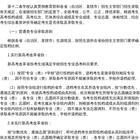
第十二条学校认真贯彻教育部和各省（自治区、直辖市）招生主管部门招生录取
有关规定，在省级招生部门的监督下，全面考核，公平、公正，择优录取。根据考生
高考投档成绩、高考位次、艺体类综合成绩及专业成绩、专业志愿、体检情况，结合
考生综合素质评价等确定考生是否录取及录取专业。
（一）普通类专业录取原则
根据各省（自治区、直辖市）生源情况，按照生源所在省份招生主管部门要求确
定投档比例。
1.实行新高考改革省份：
新高考改革省份考生须满足学校招生专业选考科目要求。
（1）按照“专业（类）+学校”进行投档的省市，进档考生直接录取到相应专业
（类），因不符合专业（类）录取条件等原因不能被录取的考生，学校作退档处理。
（2）按照专业组进行投档的省市，进档考生在其所选专业组内，按“分数优先，
遵循志愿”的原则，依据高考投档成绩由高到低，依次根据考生所报专业志愿确定录取
专业（类），各专业（类）志愿间不设分数级差。当考生投档成绩无法满足所填报的
专业（类）志愿时，若考生服从专业组内调剂，则根据考生投档成绩从高到低调剂到
专业组内招生计划有缺额的专业（类）。因不服从专业志愿调剂、不符合专业（类）
录取条件等原因不能被录取的考生，学校作退档处理。
2.未实行新高考改革省份：
按“分数优先，遵循志愿”原则进行，即对进档考生按照投档成绩从高到低排序，
依次视其所报专业（类）志愿顺序确定录取专业（类），各专业（类）志愿间不设分