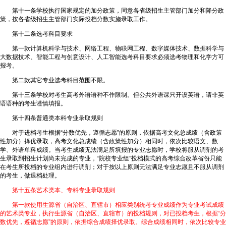
第十一条学校执行国家规定的加分政策，同意各省级招生主管部门加分和降分政
策，按各省级招生主管部门实际投档分数实施录取工作。
第十二条选考科目要求
第一款计算机科学与技术、网络工程、物联网工程、数字媒体技术、数据科学与
大数据技术、智能工程与创意设计、人工智能选考科目要求必须选考物理和化学方可
报考。
第二款其它专业选考科目范围不限。
第十三条学校对考生高考外语语种不作限制。但公共外语课只开设英语，请非英
语语种的考生谨慎填报。
第十四条普通类本科专业录取规则
对于进档考生根据“分数优先，遵循志愿”的原则，依据高考文化总成绩（含政策
性加分）择优录取，高考文化总成绩（含政策性加分）相同时，依次比较语文、数
学、外语单科成绩。当考生成绩无法满足所填报的专业志愿时，学校将服从调剂的考
生录取到招生计划尚未完成的专业，“院校专业组”投档模式的高考综合改革省份只能
在考生所投档的专业组内进行调剂；对于按以上原则无法满足专业志愿且不服从调剂
的考生，做退档处理。
第十五条艺术类本、专科专业录取规则
第一款使用生源省（自治区、直辖市）相应类别统考专业成绩作为专业考试成绩
的艺术类专业，执行生源省（自治区、直辖市）的投档规则，对已投档考生，根据“分
数优先，遵循志愿”的原则，依据综合成绩择优录取。综合成绩相同时，依次比较专业