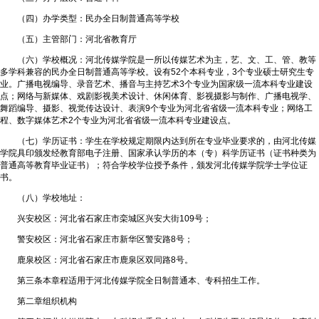
（四）办学类型：民办全日制普通高等学校
（五）主管部门：河北省教育厅
（六）学校概况：河北传媒学院是一所以传媒艺术为主，艺、文、工、管、教等
多学科兼容的民办全日制普通高等学校。设有52个本科专业，3个专业硕士研究生专
业。广播电视编导、录音艺术、播音与主持艺术3个专业为国家级一流本科专业建设
点；网络与新媒体、戏剧影视美术设计、休闲体育、影视摄影与制作、广播电视学、
舞蹈编导、摄影、视觉传达设计、表演9个专业为河北省省级一流本科专业；网络工
程、数字媒体艺术2个专业为河北省省级一流本科专业建设点。
（七）学历证书：学生在学校规定期限内达到所在专业毕业要求的，由河北传媒
学院具印颁发经教育部电子注册、国家承认学历的本（专）科学历证书（证书种类为
普通高等教育毕业证书）；符合学校学位授予条件，颁发河北传媒学院学士学位证
书。
（八）学校地址：
兴安校区：河北省石家庄市栾城区兴安大街109号；
警安校区：河北省石家庄市新华区警安路8号；
鹿泉校区：河北省石家庄市鹿泉区双同路8号。
第三条本章程适用于河北传媒学院全日制普通本、专科招生工作。
第二章组织机构