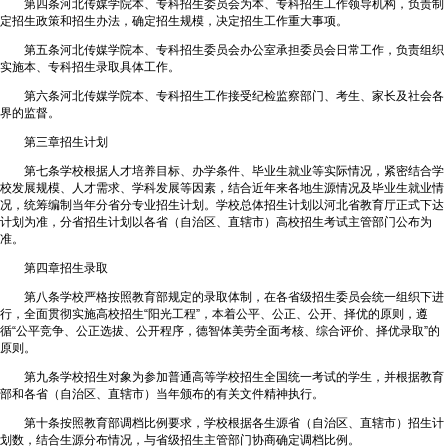
第四条河北传媒学院本、专科招生委员会为本、专科招生工作领导机构，负责制
定招生政策和招生办法，确定招生规模，决定招生工作重大事项。
第五条河北传媒学院本、专科招生委员会办公室承担委员会日常工作，负责组织
实施本、专科招生录取具体工作。
第六条河北传媒学院本、专科招生工作接受纪检监察部门、考生、家长及社会各
界的监督。
第三章招生计划
第七条学校根据人才培养目标、办学条件、毕业生就业等实际情况，紧密结合学
校发展规模、人才需求、学科发展等因素，结合近年来各地生源情况及毕业生就业情
况，统筹编制当年分省分专业招生计划。学校总体招生计划以河北省教育厅正式下达
计划为准，分省招生计划以各省（自治区、直辖市）高校招生考试主管部门公布为
准。
第四章招生录取
第八条学校严格按照教育部规定的录取体制，在各省级招生委员会统一组织下进
行，全面贯彻实施高校招生“阳光工程”，本着公平、公正、公开、择优的原则，遵
循“公平竞争、公正选拔、公开程序，德智体美劳全面考核、综合评价、择优录取”的
原则。
第九条学校招生对象为参加普通高等学校招生全国统一考试的学生，并根据教育
部和各省（自治区、直辖市）当年颁布的有关文件精神执行。
第十条按照教育部调档比例要求，学校根据各生源省（自治区、直辖市）招生计
划数，结合生源分布情况，与省级招生主管部门协商确定调档比例。