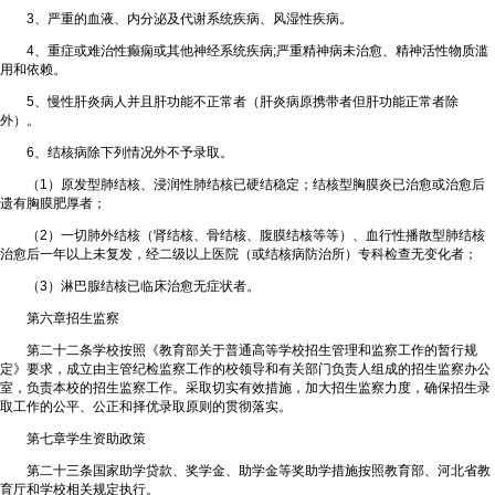
3、严重的血液、内分泌及代谢系统疾病、风湿性疾病。
4、重症或难治性癫痫或其他神经系统疾病;严重精神病未治愈、精神活性物质滥
用和依赖。
5、慢性肝炎病人并且肝功能不正常者（肝炎病原携带者但肝功能正常者除
外）。
6、结核病除下列情况外不予录取。
（1）原发型肺结核、浸润性肺结核已硬结稳定；结核型胸膜炎已治愈或治愈后
遗有胸膜肥厚者；
（2）一切肺外结核（肾结核、骨结核、腹膜结核等等）、血行性播散型肺结核
治愈后一年以上未复发，经二级以上医院（或结核病防治所）专科检查无变化者；
（3）淋巴腺结核已临床治愈无症状者。
第六章招生监察
第二十二条学校按照《教育部关于普通高等学校招生管理和监察工作的暂行规
定》要求，成立由主管纪检监察工作的校领导和有关部门负责人组成的招生监察办公
室，负责本校的招生监察工作。采取切实有效措施，加大招生监察力度，确保招生录
取工作的公平、公正和择优录取原则的贯彻落实。
第七章学生资助政策
第二十三条国家助学贷款、奖学金、助学金等奖助学措施按照教育部、河北省教
育厅和学校相关规定执行。