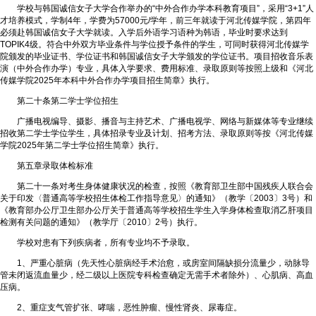
学校与韩国诚信女子大学合作举办的“中外合作办学本科教育项目”，采用“3+1”人
才培养模式，学制4年，学费为57000元/学年，前三年就读于河北传媒学院，第四年
必须赴韩国诚信女子大学就读。入学后外语学习语种为韩语，毕业时要求达到
TOPIK4级。符合中外双方毕业条件与学位授予条件的学生，可同时获得河北传媒学
院颁发的毕业证书、学位证书和韩国诚信女子大学颁发的学位证书。项目招收音乐表
演（中外合作办学）专业，具体入学要求、费用标准、录取原则等按照上级和《河北
传媒学院2025年本科中外合作办学项目招生简章》执行。
第二十条第二学士学位招生
广播电视编导、摄影、播音与主持艺术、广播电视学、网络与新媒体等专业继续
招收第二学士学位学生，具体招录专业及计划、招考方法、录取原则等按《河北传媒
学院2025年第二学士学位招生简章》执行。
第五章录取体检标准
第二十一条对考生身体健康状况的检查，按照《教育部卫生部中国残疾人联合会
关于印发〈普通高等学校招生体检工作指导意见〉的通知》（教学〔2003〕3号）和
《教育部办公厅卫生部办公厅关于普通高等学校招生学生入学身体检查取消乙肝项目
检测有关问题的通知》（教学厅〔2010〕2号）执行。
学校对患有下列疾病者，所有专业均不予录取。
1、严重心脏病（先天性心脏病经手术治愈，或房室间隔缺损分流量少，动脉导
管未闭返流血量少，经二级以上医院专科检查确定无需手术者除外）、心肌病、高血
压病。
2、重症支气管扩张、哮喘，恶性肿瘤、慢性肾炎、尿毒症。