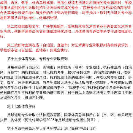
成绩、语文、数学、外语单科成绩。当考生成绩无法满足所填报的专业志愿时，学校
将服从调剂的考生录取到招生计划尚未完成的专业，“院校专业组”投档模式的高考综
合改革省份只能在考生所投档的专业组内进行调剂；对于按以上原则无法满足专业志
愿且不服从调剂的考生，做退档处理。
第二款戏剧影视文学、广播电视编导、影视技术等艺术类专业不再参加艺术类专
业考试，依据普通类高考文化课成绩择优录取。具体参照普通类本科专业录取规则执
行。
第三款如考生所在省（自治区、直辖市）对艺术类专业录取原则有特殊要求的，
学校按该省（自治区、直辖市）的规定执行。
第十六条体育类本、专科专业录取规则
使用生源省（自治区、直辖市）体育统考（联考）专业成绩，执行生源省（自治
区、直辖市）的投档规则，对已投档考生，根据“分数优先，遵循志愿”的原则，依据
投档规则计算的成绩择优录取。投档规则计算的成绩相同时，依次比较专业成绩、语
文、数学、外语单科成绩。当考生成绩无法满足所填报的专业志愿时，学校将服从调
剂的考生录取到招生计划尚未完成的专业，“院校专业组”投档模式的高考综合改革省
份只能在考生所投档的专业组内进行调剂；对于按以上原则无法满足专业志愿且不服
从调剂的考生，做退档处理。
第十七条体育单招
足球运动专业录取办法按照教育部、国家体育总局和所在省（市、区）有关规定
执行，具体见《河北传媒学院2025年足球运动专业招生简章》。
第十八条中外高水平大学学生交流计划（简称“中高计划”）