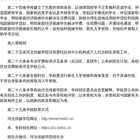
第二十四条学校建立了完善的资助体系，以保障我校学子正常顺利完成学业。评
选国家奖学金、国家励志奖学金以及学校奖学金，奖励品学兼优的学生；评定国家助
学金，帮助家庭经济困难学生解决生活费问题；协助办理生源地信用助学贷款和校园
地国家助学贷款，帮助家庭经济困难学生解决学费、住宿费问题；开通绿色通道，帮
助家庭经济困难新生顺利入学；设有临时困难补助、新生入学资助，并组织开展勤工
助学等活动。
第八章附则
第二十五条河北传媒学院没有委托任何中介机构或个人代办招生录取工作。
第二十六条各专业学费标准详见各省（自治区、直辖市）公布的招生计划。各校
区住宿费标准详见学校公示。
第二十七条新生报到后，学校要进行新生入学资格和身体复查，对于弄虚作假、
不符合录取条件的将取消入学资格。
第二十八条本章程由河北传媒学院本、专科招生委员会负责解释。学校原公布的
有关招生工作的制度、规定若与本章程相冲突，以本章程为准；本章程若与国家有关
政策相悖之处，以国家的政策和规定为准。
第二十九条学校联系方式
河北传媒学院网址：
http://www.hebic.cn
本、专科招生网址：
https://zs.hebic.cn
招生办微信：河北传媒学院招生办