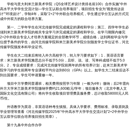
学校与意大利米兰新美术学院（QS全球艺术设计类排名前100）合作实施“中外
高水平大学学生交流计划—学分互认联合培养项目”，项目招生专业为“视觉传达设
计”“环境设计”，学制4年，采取“2+2”中外联合培养模式，学生通过学分互认的方式完
成中外双方的联合培养方案。
第一、二学年学生在河北传媒学院完成规定的课程和学分；第三、四学年学生必
须到米兰新美术学院的相关专业学习并完成规定的课程和学分。在学习期限内修完
2+2中外联合专业人才培养方案规定的全部教学环节，成绩合格，达到两校毕业与学
位授予条件的学生，由河北传媒学院和米兰新美术学院分别颁发学士学位证书，河北
传媒学院颁发本科毕业证书。
学生在大二结束后将转入外方高校学习，转入学习要求如下：1．英语语言要
求：米兰新美术学院雅思总分不低于5.0分，且听、说、读、写单科成绩不低于5.0
分。2．专业成绩要求：完成河北传媒学院前两年的所有培养计划，赴米兰新美术学
院学习的学生前两年专业课程平均分达到60分（GPA）以上。如学生大二结束后达不
到出国要求，学生可申请重修一年。
项目中方学费同普通班，相关费用按照学习年限（一般为4年）缴纳；后2年需向
外方大学米兰新美术学院缴纳学费约21,600欧元/学年；项目服务方（北京中教人文
国际文化交流有限公司）将向学生收取项目管理费及服务费，总计收取58000元人民
币/生。
外语教学为英语，非英语语种考生慎报。具体入学要求、费用标准、录取原则及
学业管理等查看《河北传媒学院2025年“中外高水平大学学生交流计划”2+2中外学分
互认双学位联合培养项目招生简章》。
第十九条中外合作办学