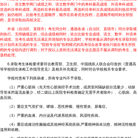
加分）、语文数学两门成绩之和、语文数学两门中的单科最高成绩、外语单科成绩、
首选科目单科成绩、再选科目单科最高成绩、再选科目单科次高成绩由高到低排序投
档；如仍相同，比较考生志愿顺序，顺序在前者优先投档，志愿顺序相同则全部投
档，是否录取由高校决定。
外省（自治区、直辖市）考生同分时，遵循各省（自治区、直辖市）同分录取规
则执行。无明确规定的，综合成绩相同时，依次比较专业成绩、语文、数学、外语单
科成绩。当考生成绩无法满足所填报的专业志愿时，学校将服从调剂的考生录取到招
生计划尚未完成的专业，“院校专业组”投档模式的高考综合改革省份只能在考生所投
档的专业组内进行调剂；对于按以上原则无法满足专业志愿且不服从调剂的考生，做
退档处理。
6.录取考生体检要求要符合教育部、卫生部、中国残疾人联合会印发的《普通高
等学校招生体检工作指导意见》及相关补充规定，同时符合学校相关专业要求。
学校对患有下列疾病者，所有专业均不予录取。
（1）严重心脏病（先天性心脏病经手术治愈，或房室间隔缺损分流量少，动脉
导管未闭返流血量少，经二级以上医院专科检查确定无需手术者除外）、心肌病、高
血压病。
（2）重症支气管扩张、哮喘，恶性肿瘤、慢性肾炎、尿毒症。
（3）严重的血液、内分泌及代谢系统疾病、风湿性疾病。
（4）重症或难治性癫痫或其他神经系统疾病;严重精神病未治愈、精神活性物质
滥用和依赖。