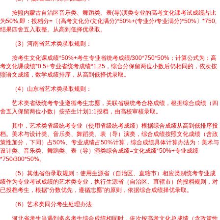
按照内蒙古自治区音乐类、舞蹈类、表(导)演类专业的高考文化课考试成绩占比
为50%,即：投档分=〔(高考文化分/文化满分)*50%+(专业分/专业满分)*50%〕*750,
结果四舍五入取整。从高到低择优录取。
（3）河南省艺术类录取规则：
按考生文化课成绩*50%+考生专业省统考成绩/300*750*50%；计算公式为：高
考文化课成绩*0.5+专业省统考成绩*1.25，综合分保留两位小数后仍相同的，依次按
照语文成绩，数学成绩排序，从高到低择优录取。
（4）山东省艺术类录取规则：
艺术类省级统考专业遵循考生志愿，关联省级统考合格成绩，根据综合成绩（四
舍五入保留两位小数）按招生计划1:1投档，由高校审核录取。
其中，艺术类省级统考专业（使用省级统考成绩）根据综合成绩从高到低排序投
档。美术与设计类、音乐类、舞蹈类、表（导）演类，综合成绩按照文化成绩（含政
策性加分，下同）占50%、专业成绩占50%计算，综合成绩具体计算办法为：美术与
设计类、音乐类、舞蹈类、表（导）演类综合成绩=文化成绩*50%+专业成绩
*750/300*50%。
（5）其他省份录取规则：使用生源省（自治区、直辖市）相应类别统考专业成
绩作为专业考试成绩的艺术类专业，执行生源省（自治区、直辖市）的投档规则，对
已投档考生，根据“分数优先，遵循志愿”的原则，依据综合成绩择优录取。
（6）艺术类同分考生处理办法
河北省考生当遇到多名考生综合成绩相同时，依次按高考文化总成绩（含政策性