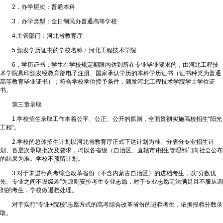
2．办学层次：普通本科
3．办学类型：全日制民办普通高等学校
4.主管部门：河北省教育厅
5.颁发学历证书的学校名称：河北工程技术学院
6．学历证书：学生在学校规定期限内达到所在专业毕业要求的，由河北工程技
术学院具印颁发经教育部电子注册、国家承认学历的本科学历证书（证书种类为普通
高等教育毕业证书）；符合学校学位授予条件，颁发河北工程技术学院学士学位证
书。
第三章录取
1.学校招生录取工作本着公平、公正、公开的原则，全面贯彻实施高校招生“阳光
工程”。
2.学校的总体招生计划以河北省教育厅正式下达计划为准。分省分专业招生计
划、各层次录取批次及要求，均以各省级（自治区、直辖市)招生管理部门向社会公布
的结果为准。学校不预留计划。
3.对于未进行高考综合改革省份（不含内蒙古自治区）的进档考生，以“分数优
先、专业之间不设级差”为原则安排考生专业志愿，对于专业志愿无法满足且不服从调
剂的考生，学校做退档处理。
对于实行“专业+院校”志愿方式的高考综合改革省份的进档考生，依据投档分数录
取。