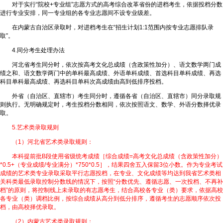
对于实行“院校+专业组”志愿方式的高考综合改革省份的进档考生，依据投档分数
进行专业安排，同一专业组的各专业志愿间不设专业级差。
在内蒙古自治区录取时，对进档考生在“招生计划1:1范围内按专业志愿排队录
取”。
4.同分考生处理办法
河北省考生同分时，依次按高考文化总成绩（含政策性加分）、语文数学两门成
绩之和、语文数学两门中的单科最高成绩、外语单科成绩、首选科目单科成绩、再选
科目单科最高成绩、再选科目单科次高成绩由高到低排序投档。
外省（自治区、直辖市）考生同分时，遵循各省（自治区、直辖市）同分录取规
则执行。无明确规定时，考生投档分数相同，依次按照语文、数学、外语分数择优录
取。
5.艺术类录取规则
（1）河北省艺术类录取规则：
本科提前批B段使用省级统考成绩［综合成绩=高考文化总成绩（含政策性加分）
*0.5+（专业成绩/专业满分）*750*0.5］，结果四舍五入保留3位小数。作为专业考试
成绩的艺术类专业录取采取平行志愿投档，在专业、文化成绩等均达到我省艺术类相
关科类最低录取控制分数线的情况下，按照“分数优先、遵循志愿、一次投档、不再补
档”的原则，将控制线上未录取的有志愿考生，结合高校各专业（类）要求，依据高校
各专业（类）调档比例，按综合成绩从高分到低分排序，遵循考生的志愿顺序依次投
档，由高校择优录取。
（2）内蒙古艺术类录取规则：