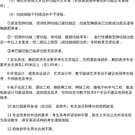
（5）慢性肝炎病人并且肝功能不正常者（肝炎病原携带者但肝功能正常者除
外）。
（6）结核病除下列情况外不予录取。
①原发型肺结核、浸润性肺结核已硬结稳定；结核型胸膜炎已治愈或治愈后遗有
胸膜肥厚者；
②一切肺外结核（肾结核、骨结核、腹膜结核等等）、血行性播散型肺结核治愈
后一年以上未复发，经二级以上医院（或结核病防治所）专科检查无变化者；
③淋巴腺结核已临床治愈无症状者。
7.音乐表演、舞蹈表演专业要求考生五官端正，无明显肢体残疾，舞蹈表演专业
要求女生身高1.65米以上（含1.65米）。
8.环境设计、视觉传达设计、艺术设计学、数字媒体艺术专业不建议色弱考生报
考，不招收色盲考生。
9.电子信息工程、通信工程、物联网工程、网络工程、微电子科学与工程、集成
电路设计与集成系统、虚拟现实技术、空间信息与数字技术8个专业不建议色弱色盲
报考。
10.执行国家和各省（自治区、直辖市）有关加分和降分的投档政策。
11.专业培养对外语的要求：考生高考外语语种不限，新生入学后公共外语全部
为英语教学，请非英语语种的考生谨慎填报。
12.招收的学生男女比例不限。