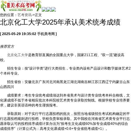
您的位置：
艺考资讯
->正文
北京化工大学2025年承认美术统考成绩
[ 2025-05-29 19:35:02
手机美考网
]
推荐
官方
北京化工大学
是教育部直属的全国重点大学，国家211工程、“双一流”建设高
校。
招生专业：按“设计学类”进行大类招生，专业类内设有产品设计和数字媒体艺术2
个本科专业。
招生省份：安徽北京广东河北河南黑龙江湖北湖南吉林江苏江西辽宁内蒙古山东
山西四川
成绩要求：考生专业统考成绩须达到本省美术与设计类专业统考本科合格线，文
化课成绩不低于本省相应批次本科院校艺术类专业录取控制线。根据学校专业培养要
求，建议非英语语种的考生谨慎报考。
录取原则：对于实行平行志愿投档的批次，按照当地省级招生考试机构确定的平
行志愿投档规则进行投档，学校负责审核录取。其中我校在河南省艺术类专业平行志
愿录取认可的投档排序成绩计算办法为“按考生文化成绩60%加专业成绩40%的综合
成绩排序”（计算公式为：高考文化课成绩×0.6+专业省统考成绩×1）。