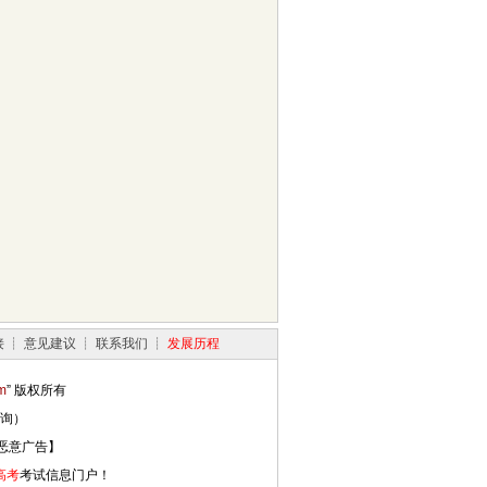
接
┊
意见建议
┊
联系我们
┊
发展历程
m
” 版权所有
询）
恶意广告】
高考
考试信息门户！