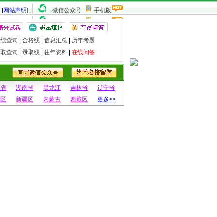
[
网站声明
]
微信公众号
手机版
成绩查询
|
合格线
|
信息汇总
|
历年考题
录取查询
|
录取线
|
往年资料
|
在线问答
北省
湖南省
黑龙江
吉林省
辽宁省
夏区
新疆区
内蒙古
西藏区
更多>>