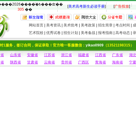
�������2026����ͨ�߿���ʣ��
[
美术高考新生必读手册
]
[
广告投放
]
305
��
网站首页
|
美考资讯
|
美术统考
|
美考政策
|
招生简章
|
考点时间
|
艺术院校
|
优秀试卷
|
招生计划
|
美考备战
|
报考指南
|
高考动态
|
对1服务，签订合同，保证录取！官方唯一客服微信：
yikao0909
（13521198315）
南省
山东省
安徽省
江苏省
浙江省
福建省
江西省
广东省
湖
西省
陕西省
甘肃省
云南省
贵州省
广西区
青海省
海南省
宁