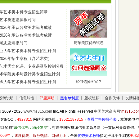
南大学艺术类本科专业招生简章
省艺术类志愿填报时间
2026年承认各省美术统考成绩
2026年承认各省美术统考成绩
高考志愿填报时间
历年美院优秀试卷
连工业大学艺术类本科专业招生计划
2026年招生章程（含艺术类）
南省艺术类文化课、专业课录取控制分数线
东艺术学院美术与设计类专业招生计划
汉纺织大学艺术类本科专业招生计划
如何选择画室？
投稿说明
┊
信息纠错
┊
郑重声明
┊
黑名单制度
┊
版权隐私
┊
合作伙伴
┊
友情链
© 2009 - 2026
www.ms315.com
Inc. All Rights Reserved
中国美术高考网
“
ms315.co
客服QQ：
4927315
网站客服热线：
13521187315
（
查看广告位报价表
，欢迎来电咨
终坚持“
诚信优先，稳步发展
”，打造中国权威诚信美术高考网【一贯反对弄虚作假、
2009年
，
速度优先、服务热情、口碑为上
，全国
优秀美术教师
指定推荐学生浏览
美术