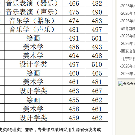
·
202
·
202
·
202
·
教育部
·
202
·
202
·
西安交
·
辽宁科
·
202
·
202
类/物理类）兼收，专业课成绩均采用生源省份统考成