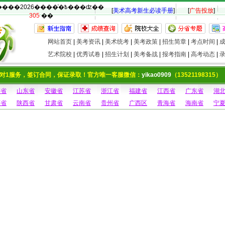
�������2026����ͨ�߿���ʣ��
[
美术高考新生必读手册
]
[
广告投放
]
305
��
网站首页
|
美考资讯
|
美术统考
|
美考政策
|
招生简章
|
考点时间
|
艺术院校
|
优秀试卷
|
招生计划
|
美考备战
|
报考指南
|
高考动态
|
对1服务，签订合同，保证录取！官方唯一客服微信：
yikao0909
（13521198315）
南省
山东省
安徽省
江苏省
浙江省
福建省
江西省
广东省
湖
西省
陕西省
甘肃省
云南省
贵州省
广西区
青海省
海南省
宁