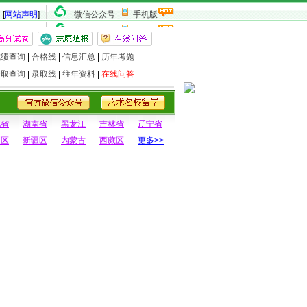
[
网站声明
]
微信公众号
手机版
成绩查询
|
合格线
|
信息汇总
|
历年考题
录取查询
|
录取线
|
往年资料
|
在线问答
北省
湖南省
黑龙江
吉林省
辽宁省
夏区
新疆区
内蒙古
西藏区
更多>>