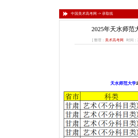
中国美术高考网
->
录取线
2025年天水师
[ 整理：
美术高考网
时间：20
天水师范大学