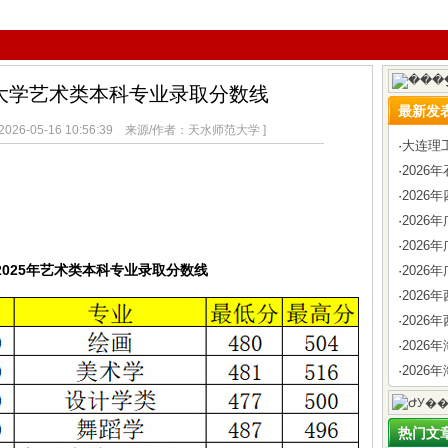
范大学艺术类本科专业录取分数线
最新发
26-05-16 10:56:39 来源/作者：天水师范大学 ]
·
大连理
·
202
·
2026
·
202
·
202
2025年艺术类本科专业录取分数线
·
2026
·
202
·
2026
·
202
·
2026
热门文