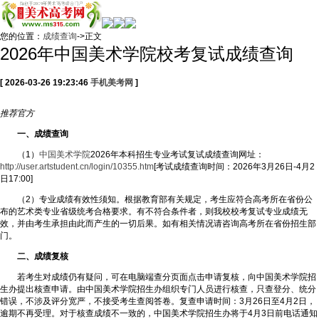
您的位置：
成绩查询
->正文
2026年中国美术学院校考复试成绩查询
[ 2026-03-26 19:23:46
手机美考网
]
推荐
官方
一、成绩查询
（1）
中国美术学院
2026年本科招生专业考试复试成绩查询网址：
http://user.artstudent.cn/login/10355.htm
[考试成绩查询时间：2026年3月26日-4月2
日17:00]
（2）专业成绩有效性须知。根据教育部有关规定，考生应符合高考所在省份公
布的艺术类专业省级统考合格要求。有不符合条件者，则我校校考复试专业成绩无
效，并由考生承担由此而产生的一切后果。如有相关情况请咨询高考所在省份招生部
门。
二、成绩复核
若考生对成绩仍有疑问，可在电脑端查分页面点击申请复核，向中国美术学院招
生办提出核查申请。由中国美术学院招生办组织专门人员进行核查，只查登分、统分
错误，不涉及评分宽严，不接受考生查阅答卷。复查申请时间：3月26日至4月2日，
逾期不再受理。对于核查成绩不一致的，中国美术学院招生办将于4月3日前电话通知