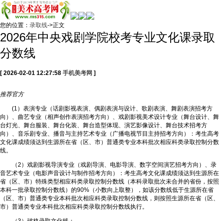
您的位置：
录取线
->正文
2026年中央戏剧学院校考专业文化课录取
分数线
[ 2026-02-01 12:27:58
手机美考网
]
推荐
官方
(1）表演专业（话剧影视表演、偶剧表演与设计、歌剧表演、舞剧表演招考方
向）、曲艺专业（相声创作表演招考方向）、戏剧影视美术设计专业（舞台设计、舞
台灯光、舞台服装、舞台化装、舞台造型体现、演艺影像设计、舞台技术招考方
向）、音乐剧专业、播音与主持艺术专业（广播电视节目主持招考方向）：考生高考
文化课成绩须达到生源所在省（区、市）普通类专业本科批次相应科类录取控制分数
线。
（2）戏剧影视导演专业（戏剧导演、电影导演、数字空间演艺招考方向）、录
音艺术专业（电影声音设计与制作招考方向）：考生高考文化课成绩须达到生源所在
省（区、市）特殊类型相应科类录取控制分数线（本科录取批次未合并的省份，按照
本科一批录取控制分数线）的90%（小数向上取整），如该分数线低于生源所在省
（区、市）普通类专业本科批次相应科类录取控制分数线，则按照生源所在省（区、
市）普通类专业本科批次相应科类录取控制分数线执行。
（3）破格录取文化线：