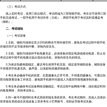
（三）考试方式
线上实时考试，采用三机位模式，考试终端为三部智能手机。考生仅可使用三部
手机完成考试，一部手机用于考试作答（主机），两部手机用于考试实时直播监考
（辅机）。
二、考试须知
（一）考试设备
1.主机、辅机均须保证至少20G的剩余可用存储空间，避免在考试过程中因手机
存储空间不足导致录制中断、录制内容丢失。
2.主机、辅机均须保持手机电量充足，必须准备好固定电源或移动电源，防止在
考试过程中因手机电量过低出现自动关机、录制内容丢失的情况。
3.为保证拍摄画面稳定，建议考生使用手机支架、稳定器等辅助设备，辅助设备
不得遮挡手机麦克风、扬声器，以免影响音频录制效果。
4.考生务必确保手机的前置、后置摄像头正常可用，不得遮挡摄像头。可通过拍
照功能查看设备工作状态，避免因手机硬件问题或人为遮挡导致视频录制失败。
5.考生务必确保考试设备网络流畅稳定。考试过程中如网络中断，须在规定时间
内恢复网络，否则考试终止。
6.同一账号不能同时在考试系统和报名系统登录。考生考试期间，其他人员请勿
登录报名系统或在其他设备上登录考生小艺帮账号，否则会导致考试失败。