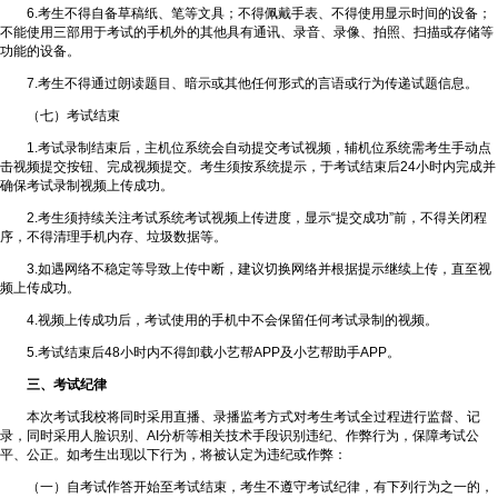
6.考生不得自备草稿纸、笔等文具；不得佩戴手表、不得使用显示时间的设备；
不能使用三部用于考试的手机外的其他具有通讯、录音、录像、拍照、扫描或存储等
功能的设备。
7.考生不得通过朗读题目、暗示或其他任何形式的言语或行为传递试题信息。
（七）考试结束
1.考试录制结束后，主机位系统会自动提交考试视频，辅机位系统需考生手动点
击视频提交按钮、完成视频提交。考生须按系统提示，于考试结束后24小时内完成并
确保考试录制视频上传成功。
2.考生须持续关注考试系统考试视频上传进度，显示“提交成功”前，不得关闭程
序，不得清理手机内存、垃圾数据等。
3.如遇网络不稳定等导致上传中断，建议切换网络并根据提示继续上传，直至视
频上传成功。
4.视频上传成功后，考试使用的手机中不会保留任何考试录制的视频。
5.考试结束后48小时内不得卸载小艺帮APP及小艺帮助手APP。
三、考试纪律
本次考试我校将同时采用直播、录播监考方式对考生考试全过程进行监督、记
录，同时采用人脸识别、AI分析等相关技术手段识别违纪、作弊行为，保障考试公
平、公正。如考生出现以下行为，将被认定为违纪或作弊：
（一）自考试作答开始至考试结束，考生不遵守考试纪律，有下列行为之一的，