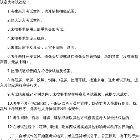
认定为考试违纪：
1.考生离开考试空间，离开辅机拍摄范围。
2.他人进入考试空间。
3.未按要求使用三部手机参加考试。
4.未按要求架设三机位。
5.未露出眉毛及耳朵，五官不清晰，遮面。
6.考生未打开麦克风、摄像头功能或遮挡摄像头导致拍摄、录制异常（没有录制
声音、无故中断）。
7.使用纸笔或音频方式记录试题及答案。
8.有截屏、录屏、投屏、锁屏、缩屏、使用耳机、接通来电、退出考试系统、进
入其他应用程序等行为。
9.考试结束后24小时之内，未按要求提交答案及考试视频，或提交未成功。
10.考生不遵守考场纪律，不服从监考人员的管理，妨碍监考人员履行职责、扰
乱线上考试秩序、危害他人身体健康和生命安全。
11.考生威胁、侮辱、诽谤、诬陷或者以其他方式侵害监考人员合法权益的。
12.在考试过程中，喧哗、吸烟、吃东西或者实施其他影响考试秩序的行为的。
（二）自考试作答开始至考试结束，考生违背考试公平、公正原则，有下列行为