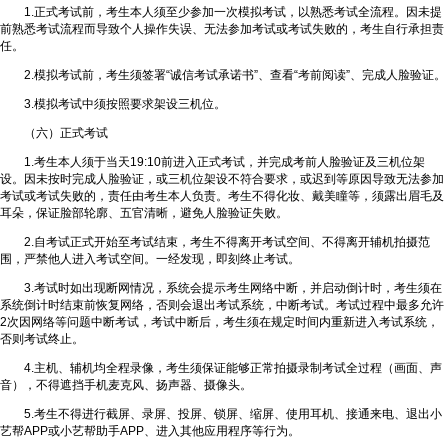
1.正式考试前，考生本人须至少参加一次模拟考试，以熟悉考试全流程。因未提
前熟悉考试流程而导致个人操作失误、无法参加考试或考试失败的，考生自行承担责
任。
2.模拟考试前，考生须签署“诚信考试承诺书”、查看“考前阅读”、完成人脸验证。
3.模拟考试中须按照要求架设三机位。
（六）正式考试
1.考生本人须于当天19:10前进入正式考试，并完成考前人脸验证及三机位架
设。因未按时完成人脸验证，或三机位架设不符合要求，或迟到等原因导致无法参加
考试或考试失败的，责任由考生本人负责。考生不得化妆、戴美瞳等，须露出眉毛及
耳朵，保证脸部轮廓、五官清晰，避免人脸验证失败。
2.自考试正式开始至考试结束，考生不得离开考试空间、不得离开辅机拍摄范
围，严禁他人进入考试空间。一经发现，即刻终止考试。
3.考试时如出现断网情况，系统会提示考生网络中断，并启动倒计时，考生须在
系统倒计时结束前恢复网络，否则会退出考试系统，中断考试。考试过程中最多允许
2次因网络等问题中断考试，考试中断后，考生须在规定时间内重新进入考试系统，
否则考试终止。
4.主机、辅机均全程录像，考生须保证能够正常拍摄录制考试全过程（画面、声
音），不得遮挡手机麦克风、扬声器、摄像头。
5.考生不得进行截屏、录屏、投屏、锁屏、缩屏、使用耳机、接通来电、退出小
艺帮APP或小艺帮助手APP、进入其他应用程序等行为。