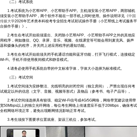
（二）考试系统
1.考试系统为小艺帮APP、小艺帮助手APP。主机须安装小艺帮APP，两部辅机
须安装小艺帮助手APP，两个软件不能在一部手机上同时使用。操作说明详见《
中国
传媒大学
2026年艺术类本科校考专业招生考试初试操作手册（小艺帮线上考试服务平
台操作手册）》。
2.考生在考试开始前须退出、关闭除小艺帮APP、小艺帮助手APP之外的其他应
用程序，例如微信、QQ、录屏、音乐、视频、在线课堂等可能会用到麦克风、扬声
器和摄像头的程序，并关闭上述应用程序的通知功能。
3.考生在考试开始前须关闭手机通话功能和蓝牙功能，打开飞行模式，连接稳定
Wi-Fi。手机不得使用夜间模式和静音模式。
4.请务必使用手机系统自带的中文标准字体，字体大小选择为标准模式。
（三）考试空间
1.考试空间须为安静整洁、光线明亮的封闭空间（独立房间），严禁出现任何考
试规定以外的信息（文字、音频、视频等形式）及物品（参考书、电子产品等）。
2.考试空间须选择具有较强、稳定Wi-Fi信号或4G/5G网络，网络带宽建议使用带
宽50Mbps以上的独立光纤网络，每位考生网络上传速度应不低于20Mbps，确保考试
全程网络环境正常，避免出现断网情况影响正常考试。
3.考生须按下图要求位置就座、架设三机位，参加考试。