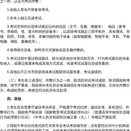
之一的，认定为考试作弊：
1.由他人冒名代替参加考试。
2.非本人独立完成考试。
3.考试空间内出现考试规定以外的信息（文字、音频、视频等）、物品（参考
书、草稿纸、笔、显示时间的设备等），以及除考试规定三部手机外，具有通讯、存
储、拍照、扫描、录音、录像功能的电子设备（如智能眼镜、智能手表、耳机、平板
电脑、相机、摄像机等）。
4.使用相关设备、材料等方式接收信息实施作弊的。
5.考试过程中通过朗读题目、暗示或其他任何形式的言语、行为将试题信息传递
给他人，或通过接通来电或其他方式发送、传递考试试题信息或答案的。
6.其他以不正当手段获得或者试图获得试题答案、考试成绩的。
（三）考生有上述违纪、作弊行为之一的，取消其初试考试成绩、取消我校校考
资格。情节严重者，我校将向考生所在地省级招生考试机构进行通报。凡存在作弊行
为，构成犯罪的，将移交司法机关依法处理。
四、其他
1.考生应自觉遵守诚信考试承诺，严格遵守考试纪律，诚信应考。若有违纪、作
弊等行为，我校将严格依据《国家教育考试违规处理办法》《普通高等学校招生违规
行为处理暂行办法》《中华人民共和国刑法修正案（九）》等规定严肃处理。
2.我校不举办任何形式的艺术类专业考试考前辅导班，没有委托任何中介机构或
个人代理我校进行招生录取工作，在校考考试和录取过程中除招生简章规定的报名考