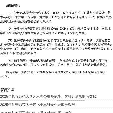
录取规则：
（1）学校艺术类专业包含美术学、动画、数字媒体艺术、服装与服饰设计、艺
术与科技、书法学、音乐学、舞蹈学、航空服务艺术与管理等九个专业。投档录取办
法原则上执行生源所在省份的相关政策。
（2）考生专业成绩直接采用生源省份的省级统（联）考相关专业成绩，文化成
绩和专业成绩均须达到生源省份相应批次艺术类专业控制分数线。
（3）生源省份举办了航空服务艺术与管理专业省级统（联）考的，航空服务艺
术与管理专业采用所规定的省级统（联）考成绩。如没有举办航空服务艺术与管理专
业省级统（联）考的，航空服务艺术与管理专业则采用舞蹈学省级统考成绩,同时须满
足第十五条规定的身体条件。
（4）如生源所在省份未明确录取规则，则按综合成绩从高分到低分排序录取，
若考生综合成绩相同，再依次按专业成绩、语文、数学、外语成绩进行排序录取。
综合成绩计算办法为：艺术类专业综合成绩=文化成绩×30%+专业统考成绩
×70%。
最新文章
2025年长春师范大学艺术类公费师范生、优师计划录取分数线
2025年辽宁师范大学艺术类本科专业录取分数线
2025年长春理工大学艺术类本科专业招生计划