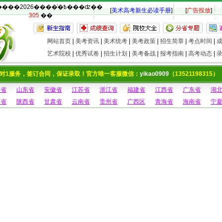
�������2026����ͨ�߿���ʣ��
[
美术高考新生必读手册
]
[
广告投放
]
305
��
网站首页
|
美考资讯
|
美术统考
|
美考政策
|
招生简章
|
考点时间
|
艺术院校
|
优秀试卷
|
招生计划
|
美考备战
|
报考指南
|
高考动态
|
对1服务，签订合同，保证录取！官方唯一客服微信：
yikao0909
（13521198315）
南省
山东省
安徽省
江苏省
浙江省
福建省
江西省
广东省
湖
西省
陕西省
甘肃省
云南省
贵州省
广西区
青海省
海南省
宁