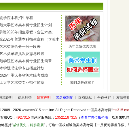
戏剧学院本科招生章程
海师范大学艺术类本科专业招生计划
学院2026年招生章程（含艺术类）
院2026年普通本科招生章程（含美术类）
省艺术类综合分一分一段表
历年美院优秀试卷
西省艺术类录取批次及志愿设置
阳师范学院艺术类本科专业招生简章
迅美术学院书法学专业招生计划
2026年承认各省美术统考成绩
京化工大学艺术类专业招生简章
如何选择画室？
投稿说明
┊
信息纠错
┊
郑重声明
┊
黑名单制度
┊
版权隐私
┊
合作伙伴
┊
友情链
© 2009 - 2026
www.ms315.com
Inc. All Rights Reserved
中国美术高考网
“
ms315.co
客服QQ：
4927315
网站客服热线：
13521187315
（
查看广告位报价表
，欢迎来电咨
终坚持“
诚信优先，稳步发展
”，打造中国权威诚信美术高考网【一贯反对弄虚作假、