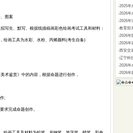
·
202
·
202
、图案
·
202
写生、默写、根据线描稿画彩色绘画考试工具和材料：
·
教育部
·
202
绘画工具为水彩、水粉、丙烯颜料(考生自备)
·
202
·
西安交
·
辽宁科
·
202
·
202
美术鉴赏》中的内容，根据命题进行创作，
作;
要求完成命题创作。
，绘画工具及材料为铅笔、炭钢笔、签字笔、蜡笔、彩色