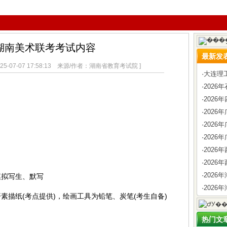
年湖南美术联考考试内容
最新发
5-07-07 17:58:13 来源/作者：湖南省教育考试院 ]
·
大连理
·
202
·
2026
·
202
·
202
·
2026
·
202
·
2026
·
202
拟写生、默写
·
2026
纸(考点提供)，绘画工具为铅笔、炭笔(考生自备)
热门文