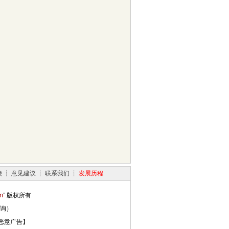
接
┊
意见建议
┊
联系我们
┊
发展历程
m
” 版权所有
询）
恶意广告】