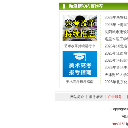
·
2026年西安
·
2026年上
·
沈阳城市建设
·
塔里木理工学
艺考改革持续进行中
·
2026年河北
·
2026年江
·
2026年洛
·
2026年鲁
·
天津财经大学
美术高考报考指南
·
2026年北
网站简介
┊
服务承诺
┊
广告服务
┊
Copyright 
网站
“ms315”
始