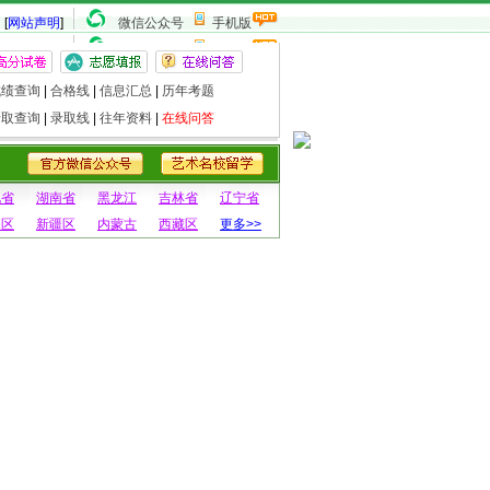
[
网站声明
]
微信公众号
手机版
成绩查询
|
合格线
|
信息汇总
|
历年考题
录取查询
|
录取线
|
往年资料
|
在线问答
北省
湖南省
黑龙江
吉林省
辽宁省
夏区
新疆区
内蒙古
西藏区
更多>>