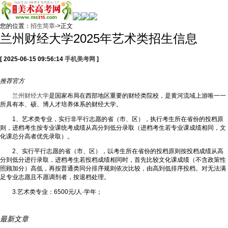
您的位置：
招生简章
->正文
兰州财经大学2025年艺术类招生信息
[ 2025-06-15 09:56:14
手机美考网
]
推荐
官方
兰州财经大学
是国家布局在西部地区重要的财经类院校，是黄河流域上游唯一一
所具有本、硕、博人才培养体系的财经大学。
1、艺术类专业，实行非平行志愿的省（市、区），执行考生所在省份的投档原
则，进档考生按专业课统考成绩从高分到低分录取（进档考生若专业课成绩相同，文
化课总分高者优先录取）。
2、实行平行志愿的省（市、区），以考生所在省份的投档原则按投档成绩从高
分到低分进行录取，进档考生若投档成绩相同时，首先比较文化课成绩（不含政策性
照顾加分）高低，再按普通类同分排序规则依次比较，由高到低排序投档。对无法满
足专业志愿且不愿调剂者，按退档处理。
3.艺术类专业：6500元/人·学年；
最新文章