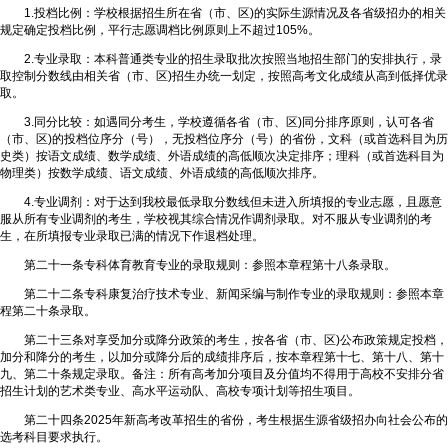
1.投档比例：学校根据招生所在省（市、区)的实际生源情况及各省级招办的相关
规定确定投档比例，平行志愿调档比例原则上不超过105%。
2.专业录取：本科普通类专业的招生录取批次按照当地招生部门的安排执行，录
取控制分数线由相关省（市、区)招生办统一划定，按照高考文化成绩从高到低择优录
取。
3.同分比较：如遇同分考生，学校遵循各省（市、区)同分排序原则，认可各省
（市、区)的投档位序分（号），无投档位序分（号）的省份，文科（或首选科目为历
史类）按语文成绩、数学成绩、外语成绩的高低顺次决定排序；理科（或首选科目为
物理类）按数学成绩、语文成绩、外语成绩的高低顺次排序。
4.专业调剂：对于达到我校最低录取分数线但未进入所填报的专业志愿，且愿意
服从所有专业调剂的考生，学校视其综合情况作调剂录取。对不服从专业调剂的考
生，在所填报专业录取已满的情况下作退档处理。
第二十一条专科体育教育专业的录取规则：参照本章程第十八条录取。
第二十二条专科康复治疗技术专业、新闻采编与制作专业的录取规则：参照本章
程第二十条录取。
第二十三条对享受加分或降分政策的考生，按各省（市、区)公布政策规定投档，
加分和降分的考生，以加分或降分后的成绩排序后，按本章程第十七、第十八、第十
九、第二十条规定录取。备注：所有高考加分项目及分值均不得用于高校不安排分省
招生计划的艺术类专业、高水平运动队、高校专项计划等招生项目。
第二十四条2025年新高考改革招生的省份，考生根据生源省级招办向社会公布的
选考科目要求执行。