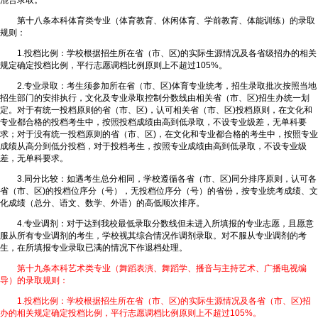
第十八条本科体育类专业（体育教育、休闲体育、学前教育、体能训练）的录取
规则：
1.投档比例：学校根据招生所在省（市、区)的实际生源情况及各省级招办的相关
规定确定投档比例，平行志愿调档比例原则上不超过105%。
2.专业录取：考生须参加所在省（市、区)体育专业统考，招生录取批次按照当地
招生部门的安排执行，文化及专业录取控制分数线由相关省（市、区)招生办统一划
定。对于有统一投档原则的省（市、区)，认可相关省（市、区)投档原则，在文化和
专业都合格的投档考生中，按照投档成绩由高到低录取，不设专业级差，无单科要
求；对于没有统一投档原则的省（市、区)，在文化和专业都合格的考生中，按照专业
成绩从高分到低分投档，对于投档考生，按照专业成绩由高到低录取，不设专业级
差，无单科要求。
3.同分比较：如遇考生总分相同，学校遵循各省（市、区)同分排序原则，认可各
省（市、区)的投档位序分（号），无投档位序分（号）的省份，按专业统考成绩、文
化成绩（总分、语文、数学、外语）的高低顺次排序。
4.专业调剂：对于达到我校最低录取分数线但未进入所填报的专业志愿，且愿意
服从所有专业调剂的考生，学校视其综合情况作调剂录取。对不服从专业调剂的考
生，在所填报专业录取已满的情况下作退档处理。
第十九条本科艺术类专业（舞蹈表演、舞蹈学、播音与主持艺术、广播电视编
导）的录取规则：
1.投档比例：学校根据招生所在省（市、区)的实际生源情况及各省（市、区)招
办的相关规定确定投档比例，平行志愿调档比例原则上不超过105%。