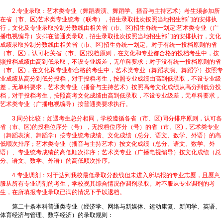
2.专业录取：艺术类专业（舞蹈表演、舞蹈学、播音与主持艺术）考生须参加所
在省（市、区)艺术类专业统考（联考），招生录取批次按照当地招生部门的安排执
行，文化及专业录取控制分数线由相关省（市、区)招生办统一划定;艺术类专业（广
播电视编导）安排在普通类录取，招生录取批次按照当地招生部门的安排执行，文化
成绩录取控制分数线由相关省（市、区)招生办统一划定。对于有统一投档原则的省
（市、区)，认可相关省（市、区)投档原则，在文化和专业都合格的投档考生中，按
照投档成绩由高到低录取，不设专业级差，无单科要求；对于没有统一投档原则的省
（市、区)，在文化和专业都合格的考生中，艺术类专业（舞蹈表演、舞蹈学）按照专
业成绩从高分到低分投档，对于投档考生，按照专业成绩由高到低录取，不设专业级
差，无单科要求，艺术类专业（播音与主持艺术）按照高考文化成绩从高分到低分投
档，对于投档考生，按照高考文化成绩由高到低录取，不设专业级差，无单科要求，
艺术类专业（广播电视编导）按普通类要求执行。
3.同分比较：如遇考生总分相同，学校遵循各省（市、区)同分排序原则，认可各
省（市、区)的投档位序分（号），无投档位序分（号）的省（市、区)，艺术类专业
（舞蹈表演、舞蹈学）按专业统考成绩、文化成绩（总分、语文、数学、外语）的高
低顺次排序；艺术类专业（播音与主持艺术）按文化成绩（总分、语文、数学、外
语）、专业统考成绩的高低顺次排序；艺术类专业（广播电视编导）按文化成绩（总
分、语文、数学、外语）的高低顺次排序。
4.专业调剂：对于达到我校最低录取分数线但未进入所填报的专业志愿，且愿意
服从所有专业调剂的考生，学校视其综合情况作调剂录取。对不服从专业调剂的考
生，在所填报专业录取已满的情况下予以退档。
第二十条本科普通类专业（经济学、网络与新媒体、运动康复、新闻学、英语、
体育经济与管理、数字经济）的录取规则：