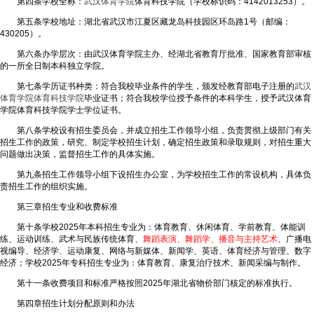
第四条学校全称：
武汉体育学院
体育科技学院（学校标识码：4142013253）。
第五条学校地址：湖北省武汉市江夏区藏龙岛科技园区环岛路1号（邮编：
430205）。
第六条办学层次：由武汉体育学院主办、经湖北省教育厅批准、国家教育部审核
的一所全日制本科独立学院。
第七条学历证书种类：符合我校毕业条件的学生，颁发经教育部电子注册的
武汉
体育学院体育科技学院
毕业证书；符合我校学位授予条件的本科学生，授予武汉体育
学院体育科技学院学士学位证书。
第八条学校设有招生委员会，并成立招生工作领导小组，负责贯彻上级部门有关
招生工作的政策，研究、制定学校招生计划，确定招生政策和录取规则，对招生重大
问题做出决策，监督招生工作的具体实施。
第九条招生工作领导小组下设招生办公室，为学校招生工作的常设机构，具体负
责招生工作的组织实施。
第三章招生专业和收费标准
第十条学校2025年本科招生专业为：体育教育、休闲体育、学前教育、体能训
练、运动训练、武术与民族传统体育、
舞蹈表演、舞蹈学、播音与主持艺术
、广播电
视编导、经济学、运动康复、网络与新媒体、新闻学、英语、体育经济与管理、数字
经济；学校2025年专科招生专业为：体育教育、康复治疗技术、新闻采编与制作。
第十一条收费项目和标准严格按照2025年湖北省物价部门核定的标准执行。
第四章招生计划分配原则和办法