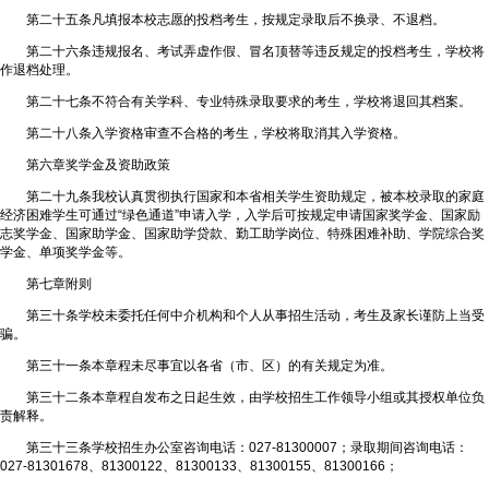
第二十五条凡填报本校志愿的投档考生，按规定录取后不换录、不退档。
第二十六条违规报名、考试弄虚作假、冒名顶替等违反规定的投档考生，学校将
作退档处理。
第二十七条不符合有关学科、专业特殊录取要求的考生，学校将退回其档案。
第二十八条入学资格审查不合格的考生，学校将取消其入学资格。
第六章奖学金及资助政策
第二十九条我校认真贯彻执行国家和本省相关学生资助规定，被本校录取的家庭
经济困难学生可通过“绿色通道”申请入学，入学后可按规定申请国家奖学金、国家励
志奖学金、国家助学金、国家助学贷款、勤工助学岗位、特殊困难补助、学院综合奖
学金、单项奖学金等。
第七章附则
第三十条学校未委托任何中介机构和个人从事招生活动，考生及家长谨防上当受
骗。
第三十一条本章程未尽事宜以各省（市、区）的有关规定为准。
第三十二条本章程自发布之日起生效，由学校招生工作领导小组或其授权单位负
责解释。
第三十三条学校招生办公室咨询电话：027-81300007；录取期间咨询电话：
027-81301678、81300122、81300133、81300155、81300166；