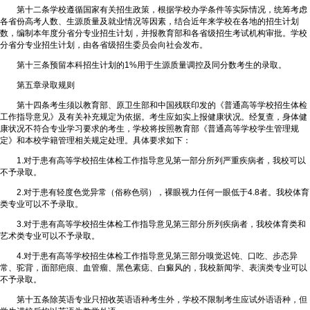
第十二条学校遵循国家有关招生政策，根据学校办学条件等实际情况，统筹考虑
各省份高考人数、生源质量及就业情况等因素，结合近年来学校在各地的招生计划
数，编制本年度分省分专业招生计划，并报教育部和各省级招生考试机构审批。学校
分省分专业招生计划，由各省级招生委员会向社会发布。
第十三条预留本科招生计划的1%用于生源质量调控及同分数考生的录取。
第五章录取规则
第十四条考生须以教育部、原卫生部和中国残联印发的《普通高等学校招生体检
工作指导意见》及有关补充规定为依据。考生应如实上报健康状况。经复查，身体健
康状况不符合专业学习要求的考生，学校将按照教育部《普通高等学校学生管理规
定》和本校学籍管理相关规定处理。具体要求如下：
1.对于患有高等学校招生体检工作指导意见第一部分所列严重疾病者，我校可以
不予录取。
2.对于患有轻度色觉异常（俗称色弱），裸眼视力任何一眼低于4.8者。我校体育
类专业可以不予录取。
3.对于患有高等学校招生体检工作指导意见第三部分所列疾病者，我校体育类和
艺术类专业可以不予录取。
4.对于患有高等学校招生体检工作指导意见第三部分嗅觉迟饨、口吃、步态异
常、驼背，面部疤痕、血管瘤、黑色素痣、白癜风的，我校新闻学、表演类专业可以
不予录取。
第十五条除英语专业只招收英语语种考生外，学校不限制考生应试外语语种，但