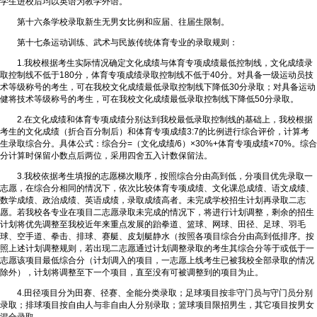
学生进校后均以英语为教学外语。
第十六条学校录取新生无男女比例和应届、往届生限制。
第十七条运动训练、武术与民族传统体育专业的录取规则：
1.我校根据考生实际情况确定文化成绩与体育专项成绩最低控制线，文化成绩录
取控制线不低于180分，体育专项成绩录取控制线不低于40分。对具备一级运动员技
术等级称号的考生，可在我校文化成绩最低录取控制线下降低30分录取；对具备运动
健将技术等级称号的考生，可在我校文化成绩最低录取控制线下降低50分录取。
2.在文化成绩和体育专项成绩分别达到我校最低录取控制线的基础上，我校根据
考生的文化成绩（折合百分制后）和体育专项成绩3:7的比例进行综合评价，计算考
生录取综合分。具体公式：综合分=（文化成绩/6）×30%+体育专项成绩×70%。综合
分计算时保留小数点后两位，采用四舍五入计数保留法。
3.我校依据考生填报的志愿梯次顺序，按照综合分由高到低，分项目优先录取一
志愿，在综合分相同的情况下，依次比较体育专项成绩、文化课总成绩、语文成绩、
数学成绩、政治成绩、英语成绩，录取成绩高者。未完成学校招生计划再录取二志
愿。若我校各专业在项目二志愿录取未完成的情况下，将进行计划调整，剩余的招生
计划将优先调整至我校近年来重点发展的跆拳道、篮球、网球、田径、足球、羽毛
球、空手道、拳击、排球、赛艇、皮划艇静水（按照各项目综合分由高到低排序。按
照上述计划调整规则，若出现二志愿通过计划调整录取的考生其综合分等于或低于一
志愿该项目最低综合分（计划调入的项目，一志愿上线考生已被我校全部录取的情况
除外），计划将调整至下一个项目，直至没有可被调整到的项目为止。
4.田径项目分为田赛、径赛、全能分类录取；足球项目按非守门员与守门员分别
录取；排球项目按自由人与非自由人分别录取；篮球项目限招男生，其它项目按男女
混合录取。