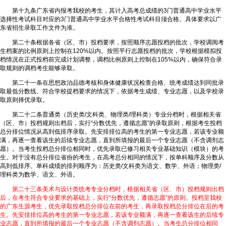
第十九条广东省内报考我校的考生，其计入高考总成绩的3门普通高中学业水平
选择性考试科目对应的3门普通高中学业水平合格性考试科目须合格。具体要求以广
东省招生录取工作文件为准。
第二十条根据各省（区、市）投档要求，按照顺序志愿投档的批次，学校调阅考
生档案的比例原则上控制在120%以内。按照平行志愿投档的批次，学校根据模拟投
档情况在正式投档前完成计划调整，调档比例原则上控制在105%以内，确保符合录
取规则的调档考生能够录取。
第二十一条在思想政治品德考核和身体健康状况检查合格、统考成绩达到同批录
取最低分数线、符合学校提档要求的情况下，依据考生成绩、专业志愿，以及学校录
取原则择优录取。
第二十二条普通类（历史类/文科类、物理类/理科类）专业分档时，根据相关省
（区、市）投档规则出档后，实行“分数优先，遵循志愿”的录取原则，根据考生投档
总分排位情况从高到低排序录取。先安排排位高的考生的第一专业志愿，若该专业额
满，再逐一查看该生的后续专业志愿，直到所填报的最后一个专业志愿（不含调剂志
愿）。当考生投档总分排位相同时，优先录取已修习相关专业基础知识（模块）的考
生。对于没有总分排位省份的考生，在高考总分相同的情况下，按单科顺序及分数从
高到低排序。单科成绩的排列顺序为：历史类/文科类为语文、数学、外语；物理类/
理科类为数学、语文、外语。
第二十三条美术与设计类统考专业分档时，根据相关省（区、市）投档规则出档
后，在考生符合专业要求的基础上，实行“分数优先，遵循志愿”的原则。投档至我校
的广东生源考生，优先录取投档总分排位在前的考生，再录取投档总分排位在后的考
生。先安排排位高的考生的第一专业志愿，若该专业额满，再逐一查看该生的后续专
业志愿，直到所填报的最后一个专业志愿（不含调剂志愿）。当考生总分排位相同