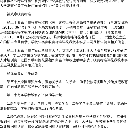
对在报名和考试过程中有弄虚作假或其他违纪违规行为者，将按规定取消学籍。新生
入学复查相关工作按广东省招生办相关文件要求执行。
第八章收费标准
第三十四条学校收费标准按《关于调整公办普通高校学费的通知》（粤发改价格
〔2016〕367号）和《广东省发展改革委广东省教育厅广东省财政厅关于印发&lt;广
东省普通高等学校学分制收费管理办法&gt;（2021年修订）的通知》（粤发改规
〔2021〕10号）公布的标准执行。具体收费标准详见各省（区、市）招生办公室公
布的招生专业目录。学校住宿费收费标准详见我校本科招生网及招生简章相关信息。
第三十五条学校与新西兰林肯大学、英国爱丁堡龙比亚大学联合培养3+2本硕连
读或3+1学士双学位国际班学生，在国内学习阶段，每学年向我校缴纳额外的国际化
人才培训费；在国外学习阶段需额外向合作学校缴纳学杂费，收费标准详见我校本科
招生网及招生简章相关信息。
第九章资助学生政策
第三十六条国家奖学金、励志奖学金、助学金、助学贷款等奖助学措施按照教育
部、广东省教育厅和学校相关规定执行。
第三十七条学校设有如下奖助学措施：
1.综合测评奖学金。学校设有一等奖学金、二等奖学金及三等奖学金等。资助标
准将根据当年学校财务预算进行动态调整。
2.绿色通道。家庭经济特别困难的新生如暂时筹集不齐学费和住宿费，可在开学
报到时，通过学校开设的“绿色通道”先办理入学手续。入学后，学校根据学生具体情
况开展困难认定，根据家庭经济困难认定结果，采取不同措施给予资助。