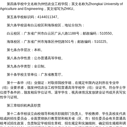
第四条学校中文名称为仲恺农业工程学院；英文名称为Zhongkai University of
Agriculture and Engineering，英文缩写为ZHKU。
第五条学校标识码：4144011347。
第六条学校设有白云校区和海珠校区，地址分别为：
白云校区：广东省广州市白云区广从八路1188号；邮政编码：510550。
海珠校区：广东省广州市海珠区仲恺路501号；邮政编码：510225。
第七条办学层次：本科。
第八条办学性质：公办普通高等学校。
第九条办学类型：全日制。
第十条学校主管单位：广东省教育厅。
第十一条毕（结）业颁证：对取得我校学籍，在规定年限内达到所在专业毕
（结）业要求者，颁发仲恺农业工程学院普通高等学校毕（结）业证书。符合学士学
位授予条件的，颁发相应学位证书。退学学生，视具体情况发放肄业证书或开具写实
性学习证明。
第三章组织机构及职责
第十二条学校设立由校领导和相关职能部门负责人、学校教师、学生及校友代表
组成的招生委员会，全面贯彻执行教育部和相关省（区、市）招生委员会有关普通高
校考试招生政策，负责制定学校招生章程、招生规定和实施细则、确定招生规模和调