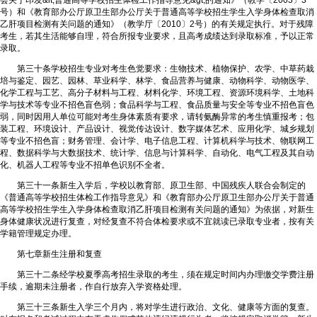
号）和《教育部办公厅原卫生部办公厅关于普通高等学校招生学生入学身体检查取消
乙肝项目检测有关问题的通知》（教学厅〔2010〕2号）的有关规定执行。对于残障
考生，若其生活能够自理，符合所报专业要求，且高考成绩达到录取标准，予以正常
录取。
第三十条学校招生专业对考生色觉要求：生物技术、植物保护、农学、中草药栽
培与鉴定、园艺、园林、草业科学、林学、食品营养与健康、动物科学、动物医学、
化学工程与工艺、高分子材料与工程、材料化学、环境工程、资源环境科学、土地科
学与技术等专业不招色盲色弱；食品科学与工程、食品质量与安全等专业不招色盲色
弱，同时因用人单位可能对考生身体素质有要求，请转氨酶异常的考生慎重报考；包
装工程、环境设计、产品设计、视觉传达设计、数字媒体艺术、应用化学、城乡规划
等专业不招色盲；财务管理、会计学、电子信息工程、计算机科学与技术、物联网工
程、数据科学与大数据技术、统计学、信息与计算科学、自动化、电气工程及其自动
化、机器人工程等专业不招单色识别不全者。
第三十一条新生入学后，学校以教育部、原卫生部、中国残疾人联合会制定的
《普通高等学校招生体检工作指导意见》和《教育部办公厅原卫生部办公厅关于普通
高等学校招生学生入学身体检查取消乙肝项目检测有关问题的通知》为依据，对新生
身体健康状况进行复查，对经复查不符合体检要求或不宜就读已录取专业者，按有关
学籍管理规定办理。
第七章新生注册和复查
第三十二条经学校夏季高考招生录取的考生，须在规定时间内办理缴交学费注册
手续，逾期未注册者，作自行放弃入学资格处理。
第三十三条新生入学三个月内，将对学生进行政治、文化、健康等方面的复查。