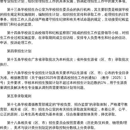
整专业招生计划，组织管理招生工作的具体实施，协调处理招生工作中的重大事项。
第十三条学校招生办公室为学校招生委员会的执行机构，其主要职责是根据学校
的招生规定和实施细则，编制招生计划，组织招生宣传和录取工作，处理招生的日常
事务。招生工作人员必须严格遵守招生纪律和有关考试命题的规定，主动接受纪检监
察部门和社会的监督。
第十四条学校设立由校领导和纪检监察部门组成的招生工作监督领导小组，对招
生工作全过程实施监督。在录取期间成立信访组，安排专人负责考生和社会的信访、
申诉、投诉处理工作。
第四章招生计划
第十五条学校在广东省录取批次为本科批次；省外按生源省（区、市）录取批次
执行。
第十六条学校分专业招生计划及有关要求均以生源省（区、市）公布的专业目录
为准。根据教育部《关于做好2025年普通高校招生工作的通知》（教学〔2025〕1
号）文件要求，学校本科招生预留计划不超过本科招生计划总数的1%，用于生源质
量调控及解决考生专业服从调剂而需要增加计划等问题。
第五章录取规则
第十七条学校遵循教育部规定的“学校负责、招办监督”的录取体制，严格遵守教
育部、相关省（区、市）招生办公室的有关招生录取政策和规定，本着公开、公平、
公正的原则，以考生高考成绩为基本依据，综合衡量德智体美劳，择优录取。
第十八条相关省（区、市）招生委员会按照普通类（历史类/文科类、物理类/理
科类）、美术与设计类分别划定的录取控制分数线上分类录取。