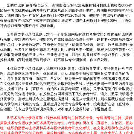
2.调档比例:在各省(自治区、直辖市)划定的批次录取控制分数线上我校依据各省
级招生考试机构确认的考生投档成绩从高分到低分进行调档。按照顺序志愿投档的批
次，我校调阅考生档案的比例原则上控制在120%以内。按照平行志愿投档的批次，
根据模拟投档情况在正式投档前完成计划调整，调档比例原则上按照100%，并确保
符合录取规则的调档考生能够录取。
3.普通类专业录取原则：对同一个专业组内所有进档考生按照分数优先的原则进
行录取，即对进档考生，按照其投档成绩由高到低进行排序，以其专业志愿顺序依次
进行录取，不设分数级差。在总分同等情况下优先参考外语、语文、数学成绩进行择
优录取。当考生所填专业志愿无法满足时，若服从专业调剂，则根据我校当前专业组
内录取尚未满额的专业，学生专业志愿意向，且考生具备对应专业录取条件，按考生
投档成绩由高到低进行调剂录取；对不服从专业调剂者，作退档处理。
4.体育类专业录取原则：我校本科休闲体育、体育教育专业，专科体育运营与管
理、高尔夫球运动与管理、体育教育、运动训练专业招收参加体育类专业高考的考
生。考生参加所在省（直辖市、自治区）招办统一组织的体育专业统考和文化考试，
在文化成绩和专业成绩均达到规定的录取控制分数线，学校根据同一专业组内考生志
愿，按考生所在省（直辖市、自治区）教育考试院（招办）关于体育类招生录取要求
从高分到低分进行录取。在投档总分同等情况下优先参考外语、语文、数学成绩进行
择优录取。当考生所填专业志愿无法满足时，若服从专业调剂，则根据我校当前专业
组内录取尚未满额的专业，且考生具备对应专业录取条件，按考生所在省（直辖市、
自治区）该专业录取原则调剂录取；对不服从专业调剂者，作退档处理。
5.艺术类专业录取原则：我校本科播音与主持艺术专业、专科播音与主持、摄影
摄像技术专业招收参加艺术类高考的考生，考生参加所在省（直辖市、自治区）招办
统一组织的播音与主持类和美术与设计类统考和文化考试，在文化成绩和专业成绩均
达到规定的录取控制分数线，学校根据同一专业组内考生志愿，按考生所在省（直辖