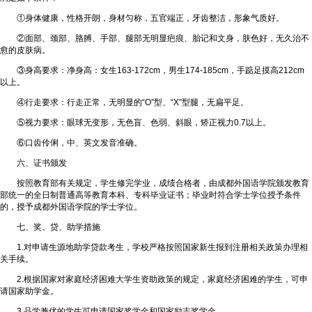
①身体健康，性格开朗，身材匀称，五官端正，牙齿整洁，形象气质好。
②面部、颈部、胳膊、手部、腿部无明显疤痕、胎记和文身，肤色好，无久治不
愈的皮肤病。
③身高要求：净身高：女生163-172cm，男生174-185cm，手踮足摸高212cm
以上。
④行走要求：行走正常，无明显的“O”型、“X”型腿，无扁平足。
⑤视力要求：眼球无变形，无色盲、色弱、斜眼，矫正视力0.7以上。
⑥口齿伶俐，中、英文发音准确。
六、证书颁发
按照教育部有关规定，学生修完学业，成绩合格者，由成都外国语学院颁发教育
部统一的全日制普通高等教育本科、专科毕业证书；毕业时符合学士学位授予条件
的，授予成都外国语学院的学士学位。
七、奖、贷、助学措施
1.对申请生源地助学贷款考生，学校严格按照国家新生报到注册相关政策办理相
关手续。
2.根据国家对家庭经济困难大学生资助政策的规定，家庭经济困难的学生，可申
请国家助学金。
3.品学兼优的学生可申请国家奖学金和国家励志奖学金。