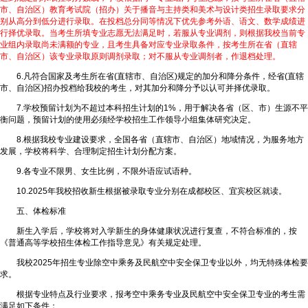
市、自治区）教育考试院（招办）关于播音与主持类和美术与设计类招生录取要求分
别从高分到低分进行录取。在投档总分同等情况下优先参考外语、语文、数学成绩进
行择优录取。当考生所填专业志愿无法满足时，若服从专业调剂，则根据我校当前专
业组内录取尚未满额的专业，且考生具备对应专业录取条件，按考生所在省（直辖
市、自治区）该专业录取原则调剂录取；对不服从专业调剂者，作退档处理。
6.凡符合国家及考生所在省(直辖市、自治区)规定的加分和降分条件，经省(直辖
市、自治区)招办投档给我校的考生，对其加分和降分予以认可并择优录取。
7.学校预留计划为不超过本科招生计划的1%，用于解决各省（区、市）生源不平
衡问题，预留计划的使用必须经学校招生工作领导小组集体研究决定。
8.根据我校专业建设要求，全国各省（直辖市、自治区）地域情况，为服务地方
发展，学校将科学、合理制定招生计划分配方案。
9.各专业不限男、女生比例，不限外语应试语种。
10.2025年我校招收新生根据被录取专业分别在成都校区、宜宾校区就读。
五、体检标准
新生入学后，学校将对入学新生的身体健康状况进行复查，不符合标准的，按
《普通高等学校招生体检工作指导意见》有关规定处理。
我校2025年招生专业除空中乘务及民航空中安全保卫专业以外，均无特殊体检要
求。
根据专业特点及行业要求，报考空中乘务专业及民航空中安全保卫专业的考生需
满足如下条件：