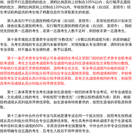
例。按照平行志愿投档的批次，调档比例原则上控制在105%以内；实行顺序志愿投
档的批次，调档比例原则上控制在120%以内。学校按照各省（自治区、直辖市）招
生考试机构提供的考生电子档案信息作为录取新生的依据。
第九条实行平行志愿投档模式的省（自治区、直辖市），若首轮投档后计划未完
成，接收征集志愿投档考生。实行顺序志愿投档模式的省（自治区、直辖市），我校
优先招收第一志愿的考生，若第一志愿考生人数不足时，则招收非第一志愿考生。
第十条常规批次普通类专业按照“分数优先”（分数以投档成绩为准）的原则确定
专业。当考生填报的专业志愿均未被录取时，对填报服从专业调剂者，调剂到未录满
专业录取，对不服从专业调剂者，将予以退档。
第十一条艺术类专业学校认可各省级招生考试主管部门组织的艺术类专业联考或
统考成绩，考生文化统考成绩和专业成绩均须达到生源省相应批次录取控制分数线。
学校执行生源省艺术类投档规则。进档考生在文化、专业考试成绩均合格的前提下，
按照投档成绩从高分到低分排序后结合专业志愿择优录取。投档成绩相同时，学校将
按照考生文化成绩从高分到低分排序择优录取。若有文化成绩再相同的考生，则按照
高考外语成绩从高分到低分排序择优录取。
第十二条体育类专业考生须参加生源省统一组织的体育专业考试。对专业成绩合
格，文化成绩上线的考生，学校按照“分数优先”（分数以投档成绩为准）原则，根据
投档成绩从高到低排序择优录取。如生源省有特殊要求的，按照生源省的录取原则录
取。
第十三条中外合作办学专业与其他普通专业在同一个批次招生，按照考生投档成
绩从高分到低分排序结合专业志愿择优录取。考生高考外语单科成绩不低于生源省高
考外语科目满分成绩的50%，非英语语种考生慎重报考。中外合作办学专业仅招收填
报有明确专业志愿的考生，且考生入校后不得申请转专业。