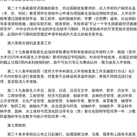
第二十六条家庭经济困难的新生，符合国家政策要求的，在入学前到户籍所在县
（市、区、特区）教育局学生资助中心申请办理国家生源地信用助学贷款。入学后学
校将通过国家奖助学金、勤工助学、临时困难补助、学费（住宿费）减免、社会捐助
等多项资助措施，做好应助尽助、精准资助，学校承诺“不让一个学生因家庭经济困难
而失学”。中外合作办学专业的学生在校学习期间，符合资助条件的可享受相关资助政
策，赴国外学习期间按照规定申请学校或外方设立的相关奖学金。
第六章新生报到及复查工作
第二十七条被录取新生必须持录取通知书和有效身份证件按时入学，根据《贵州
大学2025年本科新生入学指南》要求到指定学院报到。对未经学校批准，在规定的报
到截止日期2周内未到校报到的，除不可抗力等正当事由以外，视为放弃入学资格。
第二十八条学校按照《贵州大学本科新生入学资格复查工作实施暂行办法》在3
个月内对新生进行资格复查。经复查不合格或有弄虚作假的，将视不同情况进行处
理，直至取消入学资格。
第二十九条新生入学后，英语、日语、汉语言文学、新闻学、哲学、历史学、法
学、工商管理类、工程管理、经济与贸易类、财政学类、农林经济管理、政治学类、
公共管理类、文化产业管理、旅游管理、生物科学类、数学类、体育教育、物理学、
药学、制药工程、植物生产类、农业资源与环境、动物科学、动物医学、草业科学、
林学类、园林、水土保持与荒漠化防治等专业（类）新生在阳明学院培养一年；少数
民族预科学生在数学与统计学院培养一年。
第七章附则
第三十条本章程自公布之日起施行。如遇国家法律、法规、规章和上级有关政策