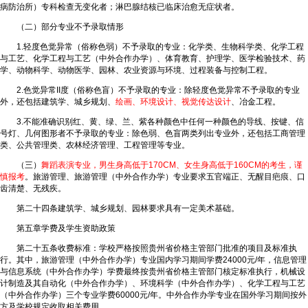
病防治所）专科检查无变化者；淋巴腺结核已临床治愈无症状者。
（二）部分专业不予录取情形
1.轻度色觉异常（俗称色弱）不予录取的专业：化学类、生物科学类、化学工程
与工艺、化学工程与工艺（中外合作办学）、体育教育、护理学、医学检验技术、药
学、动物科学、动物医学、园林、农业资源与环境、过程装备与控制工程。
2.色觉异常II度（俗称色盲）不予录取的专业：除轻度色觉异常不予录取的专业
外，还包括建筑学、城乡规划、
绘画、环境设计、视觉传达设计
、冶金工程。
3.不能准确识别红、黄、绿、兰、紫各种颜色中任何一种颜色的导线、按键、信
号灯、几何图形者不予录取的专业：除色弱、色盲两类列出专业外，还包括工商管理
类、公共管理类、农林经济管理、工程管理等专业。
（三）
舞蹈表演专业，男生身高低于170CM、女生身高低于160CM的考生，谨
慎报考
。旅游管理、旅游管理（中外合作办学）专业要求五官端正、无醒目疤痕、口
齿清楚、无残疾。
第二十四条建筑学、城乡规划、园林要求具有一定美术基础。
第五章学费及学生资助政策
第二十五条收费标准：学校严格按照贵州省价格主管部门批准的项目及标准执
行。其中，旅游管理（中外合作办学）专业国内学习期间学费24000元/年，信息管理
与信息系统（中外合作办学）学费最终按贵州省价格主管部门核定标准执行，机械设
计制造及其自动化（中外合作办学）、环境科学（中外合作办学）、化学工程与工艺
（中外合作办学）三个专业学费60000元/年。中外合作办学专业在国外学习期间按外
方及学校规定收取相关费用。