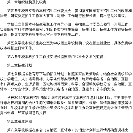
第二章组织机构及其职责
第四条学校设立普通本科招生工作委员会，贯彻落实国家有关招生工作的政策和
法规，研究决定招生工作重大事宜，对招生工作进行监督检查、提出意见和建议。
学校设立普通本科招生录取工作领导小组，在招生工作委员会领导下开展工作，
负责编制本科年度招生章程，制定各类型招生简章、招生计划、招生工作方案等招生
政策，指导学校本科招生办公室开展本科招生工作。
第五条学校本科招生办公室为学校招生常设机构，设在招生就业处，具体负责学
校本科招生日常工作。
第六条学校本科招生工作接受纪检监察部门和社会各界的监督。
第三章招生计划
第七条根据省教育厅下达的招生计划，按照国家的政策导向，结合社会需求和学
校办学定位、人才培养目标、办学条件等实际情况，统筹考虑各省（自治区、直辖
市）高考人数、生源质量、区域均衡等因素，科学、合理编制学校分省（自治区、直
辖市）分专业计划。最终招生计划以各省（自治区、直辖市）公布的为准。
学校2025年本科招生预留计划不超过本年度本科招生总计划的1%，主要用于平
行志愿投档范围内合格生源的调剂录取及生源质量调控。根据生源情况须使用预留计
划时，学校本科招生录取领导小组授权学校本科招生办公室按照规定向计划主管部门
提出申请，经审核同意后执行。
第四章录取原则
第八条学校根据在各省（自治区、直辖市）的招生计划和生源情况确定调档比