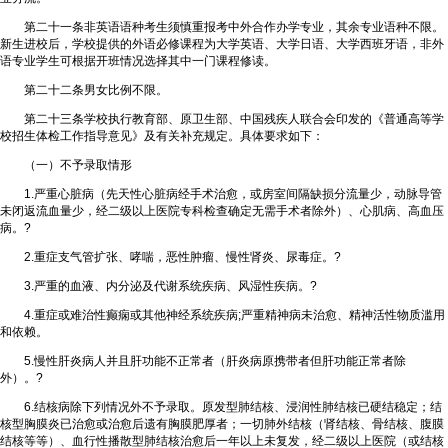
第二十一条非英语语种考生须慎重报考中外合作办学专业，其余专业语种不限。
新生进校后，学校提供的外语必修课程为大学英语、大学日语、大学西班牙语，非外
语专业学生可根据开班情况选择其中一门课程修读。
第二十二条男女比例不限。
第二十三条学校执行教育部、原卫生部、中国残疾人联合会印发的《普通高等学
校招生体检工作指导意见》及有关补充规定。具体要求如下：
（一）不予录取情形
1.严重心脏病（先天性心脏病经手术治愈，或房室间隔缺损分流量少，动脉导管
未闭返流血量少，经二级以上医院专科检查确定无需手术者除外）、心肌病、高血压
病。?
2.重症支气管扩张、哮喘，恶性肿瘤、慢性肾炎、尿毒症。?
3.严重的血液、内分泌及代谢系统疾病、风湿性疾病。?
4.重症或难治性癫痫或其他神经系统疾病;严重精神病未治愈、精神活性物质滥用
和依赖。
5.慢性肝炎病人并且肝功能不正常者（肝炎病原携带者但肝功能正常者除
外）。?
6.结核病除下列情况外不予录取。原发型肺结核、浸润性肺结核已硬结稳定；结
核型胸膜炎已治愈或治愈后遗有胸膜肥厚者；一切肺外结核（肾结核、骨结核、腹膜
结核等等）、血行性播散型肺结核治愈后一年以上未复发，经二级以上医院（或结核