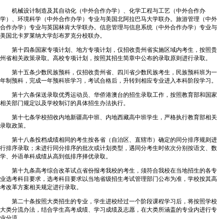
机械设计制造及其自动化（中外合作办学）、化学工程与工艺（中外合作办
学）、环境科学（中外合作办学）专业与美国北阿拉巴马大学联办。旅游管理（中外
合作办学）专业与英国林肯大学联办。信息管理与信息系统（中外合作办学）专业与
美国北卡罗莱纳大学彭布罗克分校联办。
第十四条国家专项计划、地方专项计划，仅招收贵州省实施区域内考生，按照贵
州省相关政策录取。高校专项计划，按照其招生简章中公布的录取原则进行录取。
第十五条少数民族预科，仅招收贵州省、四川省少数民族考生，民族预科班为一
年制预科，完成一年预科班学习，考试合格后，升转到相应专业进入本科阶段学习。
第十六条保送录取优秀运动员、华侨港澳台的招生录取工作，按照教育部和国家
相关部门规定以及学校制订的具体招生办法执行。
第十七条学校招收内地新疆高中班、内地西藏高中班学生，严格执行教育部相关
录取政策。
第十八条投档成绩相同的考生按各省（自治区、直辖市）确定的同分排序规则进
行排序录取；未进行同分排序的批次或计划类型，遇同分考生时依次分别按语文、数
学、外语单科成绩从高到低排序择优录取。
第十九条高考综合改革试点省份报考我校的考生，须符合我校在当地招生的各专
业选考科目要求，选考科目要求以当地省级招生考试管理部门公布为准，学校按其高
考改革方案相关规定进行录取。
第二十条按照大类招生的专业，学生进校经过一个阶段课程学习后，将按照学校
大类分流办法，结合学生高考成绩、学习成绩及志愿，在大类所涵盖的专业内进行专
业分流。