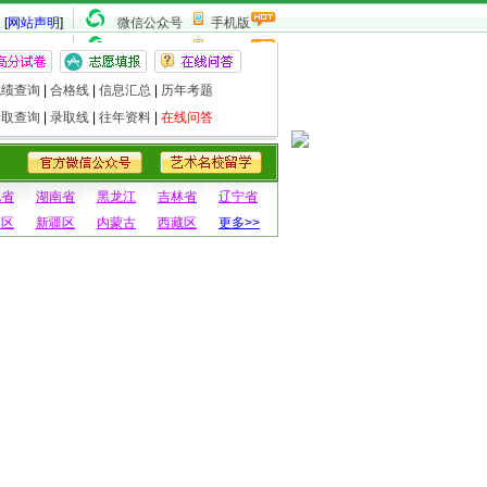
[
网站声明
]
微信公众号
手机版
成绩查询
|
合格线
|
信息汇总
|
历年考题
录取查询
|
录取线
|
往年资料
|
在线问答
北省
湖南省
黑龙江
吉林省
辽宁省
夏区
新疆区
内蒙古
西藏区
更多>>