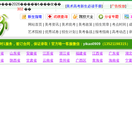
�������2026����ͨ�߿���ʣ��
[
美术高考新生必读手册
]
[
广告投放
]
302
��
网站首页
|
美考资讯
|
美术统考
|
美考政策
|
招生简章
|
考点时间
|
艺术院校
|
优秀试卷
|
招生计划
|
美考备战
|
报考指南
|
高考动态
|
对1服务，签订合同，保证录取！官方唯一客服微信：
yikao0909
（13521198315）
南省
山东省
安徽省
江苏省
浙江省
福建省
江西省
广东省
湖
西省
陕西省
甘肃省
云南省
贵州省
广西区
青海省
海南省
宁