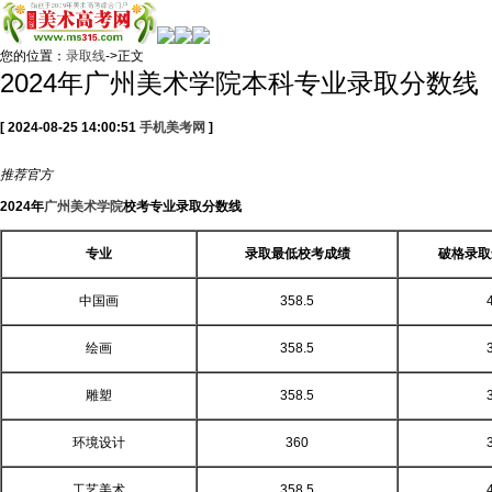
您的位置：
录取线
->正文
2024年广州美术学院本科专业录取分数线
[ 2024-08-25 14:00:51
手机美考网
]
推荐
官方
2024年
广州美术学院
校考专业录取分数线
专业
录取最低校考成绩
破格录取
中国画
358.5
绘画
358.5
雕塑
358.5
环境设计
360
工艺美术
358.5