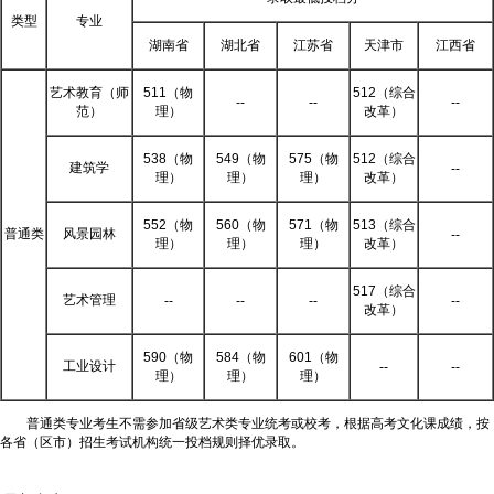
类型
专业
湖南省
湖北省
江苏省
天津市
江西省
艺术教育（师
511（物
512（综合
--
--
--
范）
理）
改革）
538（物
549（物
575（物
512（综合
建筑学
--
理）
理）
理）
改革）
552（物
560（物
571（物
513（综合
普通类
风景园林
--
理）
理）
理）
改革）
517（综合
艺术管理
--
--
--
--
改革）
590（物
584（物
601（物
工业设计
--
--
理）
理）
理）
普通类专业考生不需参加省级艺术类专业统考或校考，根据高考文化课成绩，按
各省（区市）招生考试机构统一投档规则择优录取。