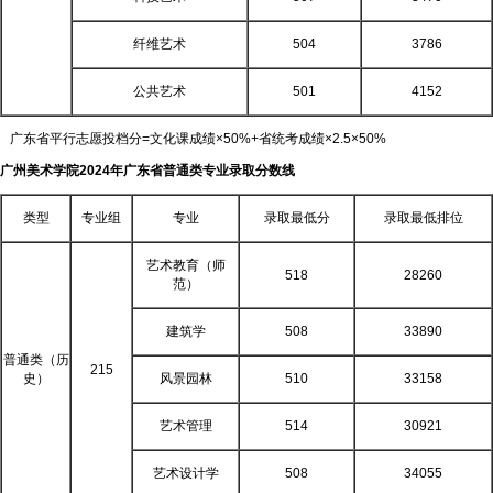
纤维艺术
504
3786
公共艺术
501
4152
广东省平行志愿投档分=文化课成绩×50%+省统考成绩×2.5×50%
广州美术学院2024年广东省普通类专业录取分数线
类型
专业组
专业
录取最低分
录取最低排位
艺术教育（师
518
28260
范）
建筑学
508
33890
普通类（历
215
史）
风景园林
510
33158
艺术管理
514
30921
艺术设计学
508
34055