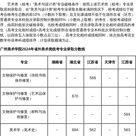
艺术类（校考）“美术与设计类”专业破格条件：按照上述艺术类（校考）专业录
取原则录取后，在“美术与设计类”校考专业录取名额未满的情况下，校考成绩位于校
考合格考生总数的前10%（小数向下取整）且文化课成绩不低于生源所在省（区市）
普通类专业本科批次录取控制分数线85%（小数向上取整）的考生，按校考成绩排
序，由高到低依次破格录取。当校考成绩相同时，优先录取高考文化相对成绩高的考
生（高考文化相对成绩=高考文化成绩/所在省份普通类专业本科批次录取控制分数
线，以四舍五入保留至小数点后三位），高考文化相对成绩相同时，依次按高考语文
数学外语单科成绩排序，计划录取额满为止。
广州美术学院2024年省外美术类统考专业录取分数线
专业
湖南省
湖北省
江苏省
天津市
江西省
文物保护与修复（传统书画
--
--
568
--
--
保存修复）
文物保护与修复（艺术品保
--
670
--
--
--
护与修复）
文物保护与修复（材料与油
--
--
--
--
564
画修复）
美术学（美术史）
--
684
562
--
563