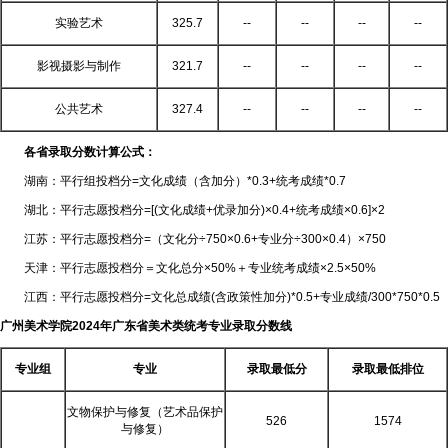
实验艺术
325.7
--
--
--
--
影视摄影与制作
321.7
--
--
--
--
公共艺术
327.4
--
--
--
--
各省录取分数计算公式：
湖南：平行组投档分=文化成绩（含加分）*0.3+统考成绩*0.7
湖北：平行志愿投档分=[(文化成绩+优录加分)×0.4+统考成绩×0.6]×2
江苏：平行志愿投档分=（文化分÷750×0.6+专业分÷300×0.4）×750
天津：平行志愿投档分＝文化总分×50%＋专业统考成绩×2.5×50%
江西：平行志愿投档分=文化总成绩(含政策性加分)*0.5+专业成绩/300*750*0.5
广州美术学院2024年广东省美术类统考专业录取分数线
专业组
专业
录取最低分
录取最低排位
文物保护与修复（艺术品保护
526
1574
与修复）