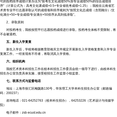
可的投档排序成绩计算办法为“按考生文化成绩50%加专业成绩50%的综合成绩排
序”（计算公式为：高考文化课成绩×0.5+专业省统考成绩×1.25）；我校在云南省艺
术类专业平行志愿录取认可的成绩项和排序规则为“按照文化总成绩（含照顾分）/文
化满分×50+专业成绩/专业满分×50排序从高到低录取”。
2、录取原则
对投档考生，我校按照平行志愿投档成绩进行录取。投档考生体检不受限制，将
不会被退档。
五、新生入学复查
新生入学后，学校将根据教育部相关文件规定开展新生入学资格复查和入学专业
复测工作。一经发现有不符者，将取消其入学资格。
六、组织机构
我校艺术类本科招生工作在校本科招生工作委员会统一领导下进行，由校本科生
招生办公室负责具体实施，接受校招生工作监督小组监督。
七、联系方式与监督电话
地址：上海市徐汇区梅陇路130号，华东理工大学本科生招生办公室（邮政编
码：200237）
咨询电话：021-64252763（校本科生招办），64253226（艺术设计与传媒学
院）
电子邮件：zsb ecust.edu.cn