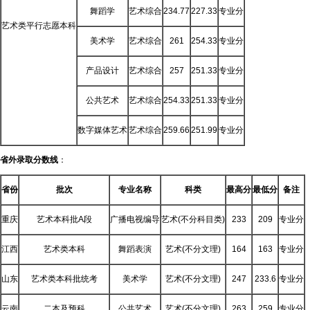
舞蹈学
艺术综合
234.77
227.33
专业分
艺术类平行志愿本科
美术学
艺术综合
261
254.33
专业分
产品设计
艺术综合
257
251.33
专业分
公共艺术
艺术综合
254.33
251.33
专业分
数字媒体艺术
艺术综合
259.66
251.99
专业分
省外录取分数线
：
省份
批次
专业名称
科类
最高分
最低分
备注
重庆
艺术本科批A段
广播电视编导
艺术(不分科目类)
233
209
专业分
江西
艺术类本科
舞蹈表演
艺术(不分文理)
164
163
专业分
山东
艺术类本科批统考
美术学
艺术(不分文理)
247
233.6
专业分
云南
二本及预科
公共艺术
艺术(不分文理)
263
259
专业分