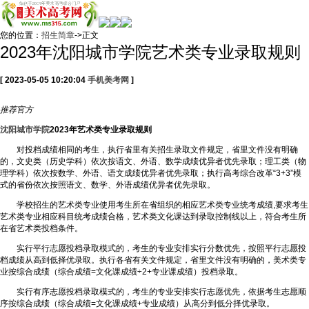
您的位置：
招生简章
->正文
2023年沈阳城市学院艺术类专业录取规则
[ 2023-05-05 10:20:04
手机美考网
]
推荐
官方
沈阳城市学院
2023年艺术类专业录取规则
对投档成绩相同的考生，执行省里有关招生录取文件规定，省里文件没有明确
的，文史类（历史学科）依次按语文、外语、数学成绩优异者优先录取；理工类（物
理学科）依次按数学、外语、语文成绩优异者优先录取；执行高考综合改革“3+3”模
式的省份依次按照语文、数学、外语成绩优异者优先录取。
学校招生的艺术类专业使用考生所在省组织的相应艺术类专业统考成绩,要求考生
艺术类专业相应科目统考成绩合格，艺术类文化课达到录取控制线以上，符合考生所
在省艺术类投档条件。
实行平行志愿投档录取模式的，考生的专业安排实行分数优先，按照平行志愿投
档成绩从高到低择优录取。执行各省有关文件规定，省里文件没有明确的，美术类专
业按综合成绩（综合成绩=文化课成绩÷2+专业课成绩）投档录取。
实行有序志愿投档录取模式的，考生的专业安排实行志愿优先，依据考生志愿顺
序按综合成绩（综合成绩=文化课成绩+专业成绩）从高分到低分择优录取。