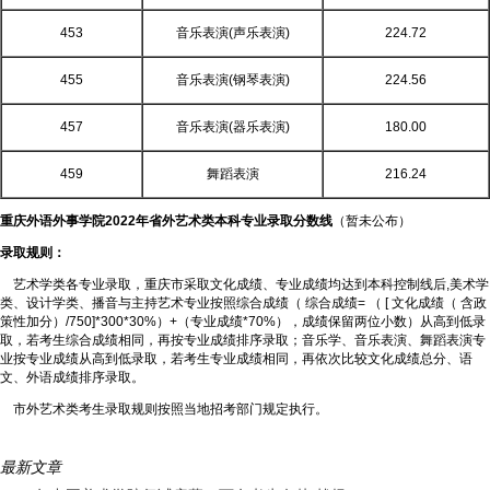
453
音乐表演(声乐表演)
224.72
455
音乐表演(钢琴表演)
224.56
457
音乐表演(器乐表演)
180.00
459
舞蹈表演
216.24
重庆外语外事学院2022年省外艺术类本科专业录取分数线
（暂未公布）
录取规则：
艺术学类各专业录取，重庆市采取文化成绩、专业成绩均达到本科控制线后,美术学
类、设计学类、播音与主持艺术专业按照综合成绩（ 综合成绩= （ [ 文化成绩（ 含政
策性加分）/750]*300*30%）+（专业成绩*70%），成绩保留两位小数）从高到低录
取，若考生综合成绩相同，再按专业成绩排序录取；音乐学、音乐表演、舞蹈表演专
业按专业成绩从高到低录取，若考生专业成绩相同，再依次比较文化成绩总分、语
文、外语成绩排序录取。
市外艺术类考生录取规则按照当地招考部门规定执行。
最新文章