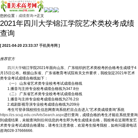
您的位置：
成绩查询
->正文
2021年四川大学锦江学院艺术类校考成绩
查询
[ 2021-04-20 23:33:37
手机美考网
]
推荐
官方
四川大学
锦江学院2021年面向山东、广东组织的艺术类校考的合格考生成绩于4
月15日公布。根据山东省、广东省教育考试院有关文件要求，我校划定2021年艺术
类专业考试成绩合格线如下：
（一） 山东省艺术类专业校考考试成绩合格线
1.播音与主持专业校考成绩合格线为347.8分
（二） 广东省艺术类专业校考考试成绩合格线
1.播音与主持专业校考成绩合格线为276.2分
2.戏剧影视导演专业校考成绩合格线为209分
考生可登录我校招生信息网查询系统栏目点击进入“艺术类成绩查询”系统
https://zs.scujj.edu.cn/ArtsSearch.aspx
进行查询，成绩合格的考生才能在系统里查询
到成绩结果，未能查询到任何信息的考生即为考生成绩未合格，我校将在近期寄发艺
术类专业考试成绩合格通知，请考生注意查收，欢迎考生报考我校，如有问题请电话
咨询028-37666666.