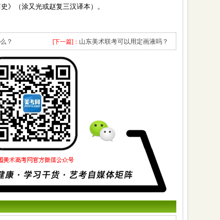
史》（涂又光或赵复三汉译本）。
什么？
山东美术联考可以用定画液吗？
[下一篇]：