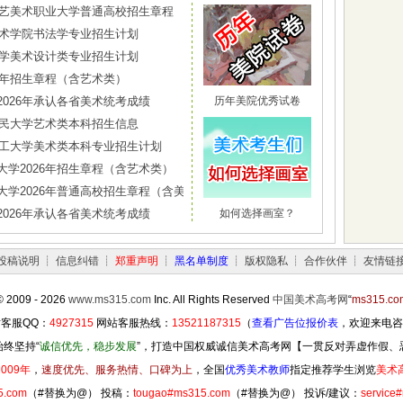
南工艺美术职业大学普通高校招生章程
迅美术学院书法学专业招生计划
南大学美术设计类专业招生计划
6年招生章程（含艺术类）
2026年承认各省美术统考成绩
历年美院优秀试卷
国人民大学艺术类本科招生信息
江理工大学美术类本科专业招生计划
大学2026年招生章程（含艺术类）
大学2026年普通高校招生章程（含美术类）
2026年承认各省美术统考成绩
如何选择画室？
投稿说明
┊
信息纠错
┊
郑重声明
┊
黑名单制度
┊
版权隐私
┊
合作伙伴
┊
友情链
© 2009 - 2026
www.ms315.com
Inc. All Rights Reserved
中国美术高考网
“
ms315.co
客服QQ：
4927315
网站客服热线：
13521187315
（
查看广告位报价表
，欢迎来电咨
终坚持“
诚信优先，稳步发展
”，打造中国权威诚信美术高考网【一贯反对弄虚作假、
2009年
，
速度优先、服务热情、口碑为上
，全国
优秀美术教师
指定推荐学生浏览
美术
5.com
（#替换为@） 投稿：
tougao#ms315.com
（#替换为@） 投诉/建议：
service