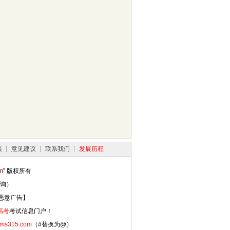
接
┊
意见建议
┊
联系我们
┊
发展历程
m
” 版权所有
询）
恶意广告】
高考
考试信息门户！
#ms315.com
（#替换为@）