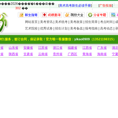
�������2026����ͨ�߿���ʣ��
[
美术高考新生必读手册
]
[
广告投放
]
302
��
网站首页
|
美考资讯
|
美术统考
|
美考政策
|
招生简章
|
考点时间
|
艺术院校
|
优秀试卷
|
招生计划
|
美考备战
|
报考指南
|
高考动态
|
对1服务，签订合同，保证录取！官方唯一客服微信：
yikao0909
（13521198315）
南省
山东省
安徽省
江苏省
浙江省
福建省
江西省
广东省
湖
西省
陕西省
甘肃省
云南省
贵州省
广西区
青海省
海南省
宁