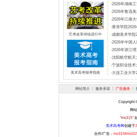
·
2026年湖
·
2026年鲁
·
2026年江
·
黄淮学院202
艺考改革持续进行中
·
成都美术学院
·
2026年中
·
2026年浙
·
沈阳航空航天
·
宁波职业技术
美术高考报考指南
·
大连工业大学
网站简介
┊
服务承诺
┊
广告服务
┊
Copyright 
网站
“ms315”
始
美术高考网
创建于
合作/广告：
ms315#ms31