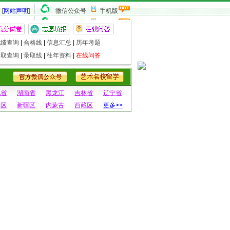
[
网站声明
]
微信公众号
手机版
成绩查询
|
合格线
|
信息汇总
|
历年考题
录取查询
|
录取线
|
往年资料
|
在线问答
北省
湖南省
黑龙江
吉林省
辽宁省
夏区
新疆区
内蒙古
西藏区
更多>>