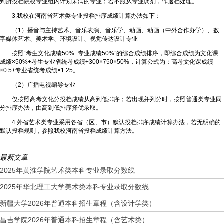
到所投档院校专业组内计划未满的专业；若不服从专业调剂，作退档处理。
3.我校在河南省艺术类专业投档排序成绩计算办法如下：
（1）播音与主持艺术、音乐表演、音乐学、动画、动画（中外合作办学）、数
字媒体艺术、美术学、环境设计、视觉传达设计专业
按照“考生文化成绩50%+专业成绩50%”的综合成绩排序，即综合成绩为文化课
成绩×50%+考生专业省统考成绩÷300×750×50%，计算公式为：高考文化课成绩
×0.5+专业省统考成绩×1.25。
（2）广播电视编导专业
仅按照高考文化分投档成绩从高到低排序；若出现并列分时，按照普通类专业同
分排序办法，由高到低排序择优录取。
4.外省艺术类专业采用各省（区、市）默认投档排序成绩计算办法，若无明确的
默认投档规则，参照我校河南省投档成绩计算方法。
最新文章
2025年黄淮学院艺术类本科专业录取分数线
2025年华北理工大学美术类本科专业录取分数线
新疆大学2026年普通本科招生章程（含设计学类）
昌吉学院2026年普通本科招生章程（含艺术类）