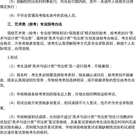
（5）因触犯刑法受到刑事处罚、尚在处罚期内的。其中：未成年人按相关法律
规定执行；
（6）不符合普通高考报名条件的其他人员。
三、艺术类（校考）专业招考办法
我校艺术类（校考）专业按“网络初试+现场复试”模式组织校考，校考类别分“美
术与设计类”“书法类”，最终按“美术与设计类”“书法类”分别发放校考合格证。考生初试
合格后，方有资格参加复试。请考生认真理解报考方式及专业录取原则，根据个人实
际情况，合理选报。
1.初试
（1）考生选择“美术与设计类”“书法类”其一进行报考，不能兼报；
（2）报名时，考生务必慎重选择校考类别，报名确认成功后，校考类别不能修
改。因未认真阅读招生简章，导致校考类别选择错误，或不能被录取的责任由考生自
负。
（3）学校根据各校考类别的报名总人数，分场次组织网络远程考试。
（4）初试合格方有资格参加复试，初试成绩不计入复试，也不作为专业录取因
素。
（5）学校根据初试成绩，分别按不超过“美术与设计类”“书法类”招生计划数的8
倍划定“美术与设计类”“书法类”复试资格线，具备复试资格的考生须在规定时间内完成
复试报名确认，否则视为放弃复试资格。学校保留根据复试名额缺额情况按初试成绩
依次递补复试资格考生的权利。