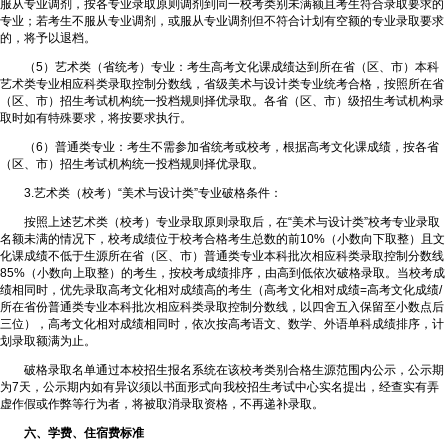
服从专业调剂，按各专业录取原则调剂到同一校考类别未满额且考生符合录取要求的
专业；若考生不服从专业调剂，或服从专业调剂但不符合计划有空额的专业录取要求
的，将予以退档。
（5）艺术类（省统考）专业：考生高考文化课成绩达到所在省（区、市）本科
艺术类专业相应科类录取控制分数线，省级美术与设计类专业统考合格，按照所在省
（区、市）招生考试机构统一投档规则择优录取。各省（区、市）级招生考试机构录
取时如有特殊要求，将按要求执行。
（6）普通类专业：考生不需参加省统考或校考，根据高考文化课成绩，按各省
（区、市）招生考试机构统一投档规则择优录取。
3.艺术类（校考）“美术与设计类”专业破格条件：
按照上述艺术类（校考）专业录取原则录取后，在“美术与设计类”校考专业录取
名额未满的情况下，校考成绩位于校考合格考生总数的前10%（小数向下取整）且文
化课成绩不低于生源所在省（区、市）普通类专业本科批次相应科类录取控制分数线
85%（小数向上取整）的考生，按校考成绩排序，由高到低依次破格录取。当校考成
绩相同时，优先录取高考文化相对成绩高的考生（高考文化相对成绩=高考文化成绩/
所在省份普通类专业本科批次相应科类录取控制分数线，以四舍五入保留至小数点后
三位），高考文化相对成绩相同时，依次按高考语文、数学、外语单科成绩排序，计
划录取额满为止。
破格录取名单通过本校招生报名系统在该校考类别合格生源范围内公示，公示期
为7天，公示期内如有异议须以书面形式向我校招生考试中心实名提出，经查实有弄
虚作假或作弊等行为者，将被取消录取资格，不再递补录取。
六、学费、住宿费标准