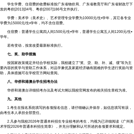
学生学费、住宿费的收费标准按广东省物价局、广东省教育厅和广东省财政厅下
发的粤价[2013]34号、粤价[2007]186号文件执行。
学费：美术学（美术史）、艺术管理专业学费为10000元/生•学年，其它各专业
学费为15000元/生•学年，均不含住宿费。
住宿费：普通学生公寓四人间1500元/生•学年，普通学生公寓五人间1200元/生•
学年。
若有变动，按发改委最新标准执行。
七、奖、助学措施
按国家政策规定并结合学校实际，我校建立了“奖、贷、助、补、减、缓”等为主
要内容的奖学与资助工作体系，对品学兼优及家庭经济确有困难的学生进行奖励与资
助，具体措施可在学校官方网站查阅。
八、华侨和港澳台学生招考办法
华侨和港澳台详细招考办法及考试大纲以我校官网发布的相关招生章程为准。
九、其他
1.考生在报名系统填写的各项报名信息，请仔细确认并保存，如信息填写有误，
由考生本人承担全部责任。
2.凡参与我校2026年普通本科招生专业校考的考生，均视为已详细阅读《广州美
术学院2026年普通本科招生简章》，并充分理解和认可所述的各项要求和规定。