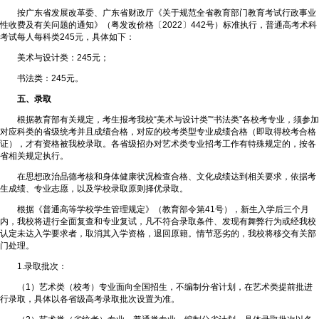
按广东省发展改革委、广东省财政厅《关于规范全省教育部门教育考试行政事业
性收费及有关问题的通知》（粤发改价格〔2022〕442号）标准执行，普通高考术科
考试每人每科类245元，具体如下：
美术与设计类：245元；
书法类：245元。
五、录取
根据教育部有关规定，考生报考我校“美术与设计类”“书法类”各校考专业，须参加
对应科类的省级统考并且成绩合格，对应的校考类型专业成绩合格（即取得校考合格
证），才有资格被我校录取。各省级招办对艺术类专业招考工作有特殊规定的，按各
省相关规定执行。
在思想政治品德考核和身体健康状况检查合格、文化成绩达到相关要求，依据考
生成绩、专业志愿，以及学校录取原则择优录取。
根据《普通高等学校学生管理规定》（教育部令第41号），新生入学后三个月
内，我校将进行全面复查和专业复试，凡不符合录取条件、发现有舞弊行为或经我校
认定未达入学要求者，取消其入学资格，退回原籍。情节恶劣的，我校将移交有关部
门处理。
1.录取批次：
（1）艺术类（校考）专业面向全国招生，不编制分省计划，在艺术类提前批进
行录取，具体以各省级高考录取批次设置为准。