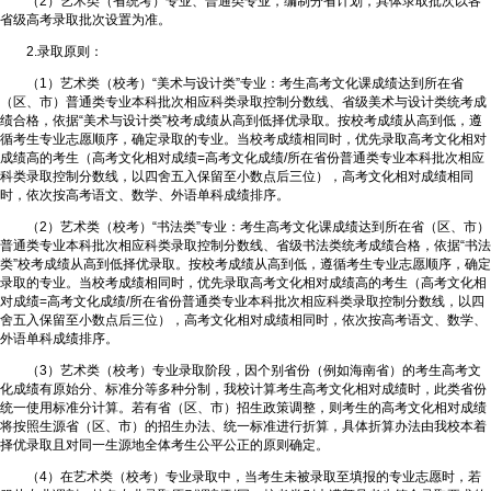
（2）艺术类（省统考）专业、普通类专业，编制分省计划，具体录取批次以各
省级高考录取批次设置为准。
2.录取原则：
（1）艺术类（校考）“美术与设计类”专业：考生高考文化课成绩达到所在省
（区、市）普通类专业本科批次相应科类录取控制分数线、省级美术与设计类统考成
绩合格，依据“美术与设计类”校考成绩从高到低择优录取。按校考成绩从高到低，遵
循考生专业志愿顺序，确定录取的专业。当校考成绩相同时，优先录取高考文化相对
成绩高的考生（高考文化相对成绩=高考文化成绩/所在省份普通类专业本科批次相应
科类录取控制分数线，以四舍五入保留至小数点后三位），高考文化相对成绩相同
时，依次按高考语文、数学、外语单科成绩排序。
（2）艺术类（校考）“书法类”专业：考生高考文化课成绩达到所在省（区、市）
普通类专业本科批次相应科类录取控制分数线、省级书法类统考成绩合格，依据“书法
类”校考成绩从高到低择优录取。按校考成绩从高到低，遵循考生专业志愿顺序，确定
录取的专业。当校考成绩相同时，优先录取高考文化相对成绩高的考生（高考文化相
对成绩=高考文化成绩/所在省份普通类专业本科批次相应科类录取控制分数线，以四
舍五入保留至小数点后三位），高考文化相对成绩相同时，依次按高考语文、数学、
外语单科成绩排序。
（3）艺术类（校考）专业录取阶段，因个别省份（例如海南省）的考生高考文
化成绩有原始分、标准分等多种分制，我校计算考生高考文化相对成绩时，此类省份
统一使用标准分计算。若有省（区、市）招生政策调整，则考生的高考文化相对成绩
将按照生源省（区、市）的招生办法、统一标准进行折算，具体折算办法由我校本着
择优录取且对同一生源地全体考生公平公正的原则确定。
（4）在艺术类（校考）专业录取中，当考生未被录取至填报的专业志愿时，若