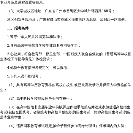
专业介绍及课程设置等信息。
（3）大学城校区地址：广东省广州市番禺区大学城外环西路168号；
湾区创新学院地址：广东省佛山市禅城区禅港西路西北侧、紫洞西一路南侧。
二、报考条件
1.遵守中华人民共和国宪法和法律；
2.具有高级中等教育学校毕业或具有同等学力；
3.心健康，符合教育部、原卫生部、中国残疾人联合会颁发的《普通高等学校招
生体检工作指导意见》体检要求；
4.他符合教育部报考规定的，可以报考。
5.下列人员不能报考：
（1）具有高等学历教育资格的高校在校生,或已被高校录取并保留入学资格的学
生；
（2）高中阶段学校非应届毕业的在校生；
（3）在高中阶段非应届毕业年份以弄虚作假手段报名并违规参加普通高校招生
考试(包括全国统考、省级统考和高校单独组织的招生考试，简称高校招生考试)的应
届毕业班学生；
（4）违反国家教育考试规定,被给予暂停参加高考处理且在停考期内的人员；