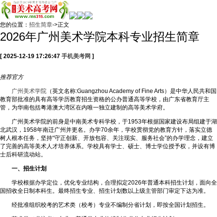
您的位置：
招生简章
->正文
2026年广州美术学院本科专业招生简章
[ 2025-12-19 17:26:47
手机美考网
]
推荐
官方
广州美术学院
（英文名称:Guangzhou Academy of Fine Arts）是中华人民共和国
教育部批准的具有高等学历教育招生资格的公办普通高等学校，由广东省教育厅主
管，为华南包括粤港澳大湾区在内唯一独立建制的高等美术学府。
广州美术学院的前身是中南美术专科学校，于1953年根据国家建设布局组建于湖
北武汉，1958年南迁广州并更名。办学70余年，学校贯彻党的教育方针，落实立德
树人根本任务，坚持“守正创新、开放包容、关注现实、服务社会”的办学理念，建立
了完善的高等美术人才培养体系。学校具有学士、硕士、博士学位授予权，并设有博
士后科研流动站。
一、招生计划
学校根据办学定位，优化专业结构，合理拟定2026年普通本科招生计划，面向全
国招收全日制本科生。最终招生专业、招生计划数以上级主管部门审定下达为准。
经批准组织校考的艺术类（校考）专业不编制分省计划，即按全国计划招生。