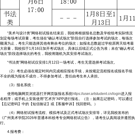
“美术与设计类”网络初试报名结束后，我校将根据报名总数及学校组考实际情况
划定每场考试容量，考生须在“确认考试场次”阶段自行选择参加考试的场次，每场次
额满为止，考生只能选择其他有剩余考位的场次；如报名总数超过学校原两天组考最
大容量，我校拟于1月16日加开考试场次，具体以后续正式公告为准；未在“确认考试
场次”阶段选择场次的考生，我校将随机为其安排考试场次。
“书法类”网络初试仅安排1月12日一场考试，考生无需选择考试场次。
（2）考生必须在规定时间内完成相应报名手续，未按规定流程报名或报名手续
不全的视为报名不成功，不得参加考试，责任由考生本人承担。
（3）报名系统：
使用电脑网页浏览器打开网页版报名系统
https://user.artstudent.cn/login
进入报
名程序；或手机上安装使用“艺术升”APP进行报名。（注：如果忘记密码，可以通过
【忘记密码】中的【短信验证】或【客服申诉】找回密码。）
（4）网络初试报考流程、模拟考试及正式考试场次安排等，详见我校发布的
《广州美术学院2026年普通本科校考专业网络初试公告》，请考生认真阅读并遵照执
行。
4.报考费：