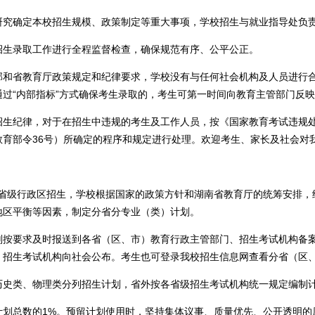
确定本校招生规模、政策制定等重大事项，学校招生与就业指导处负责
生录取工作进行全程监督检查，确保规范有序、公平公正。
省教育厅政策规定和纪律要求，学校没有与任何社会机构及人员进行合
过“内部指标”方式确保考生录取的，考生可第一时间向教育主管部门反
纪律，对于在招生中违规的考生及工作人员，按《国家教育考试违规处
育部令36号）所确定的程序和规定进行处理。欢迎考生、家长及社会对
个省级行政区招生，学校根据国家的政策方针和湖南省教育厅的统筹安排，
地区平衡等因素，制定分省分专业（类）计划。
要求及时报送到各省（区、市）教育行政主管部门、招生考试机构备案
、招生考试机构向社会公布。考生也可登录我校招生信息网查看分省（区
类、物理类分列招生计划，省外按各省级招生考试机构统一规定编制
总数的1%。预留计划使用时，坚持集体议事、质量优先、公开透明的