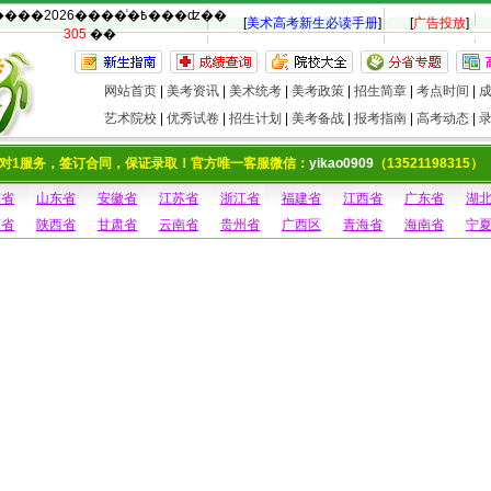
�������2026����ͨ�߿���ʣ��
[
美术高考新生必读手册
]
[
广告投放
]
305
��
网站首页
|
美考资讯
|
美术统考
|
美考政策
|
招生简章
|
考点时间
|
艺术院校
|
优秀试卷
|
招生计划
|
美考备战
|
报考指南
|
高考动态
|
对1服务，签订合同，保证录取！官方唯一客服微信：
yikao0909
（13521198315）
南省
山东省
安徽省
江苏省
浙江省
福建省
江西省
广东省
湖
西省
陕西省
甘肃省
云南省
贵州省
广西区
青海省
海南省
宁