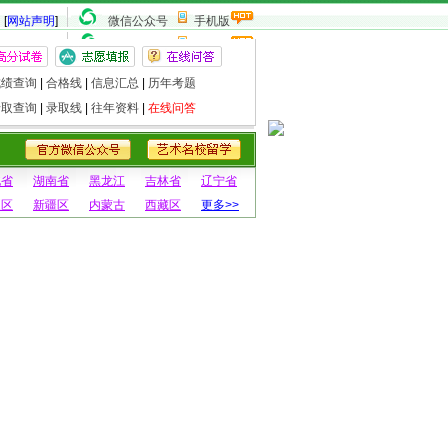
[
网站声明
]
微信公众号
手机版
成绩查询
|
合格线
|
信息汇总
|
历年考题
录取查询
|
录取线
|
往年资料
|
在线问答
北省
湖南省
黑龙江
吉林省
辽宁省
夏区
新疆区
内蒙古
西藏区
更多>>