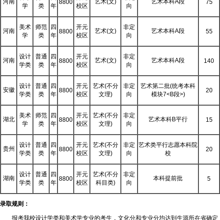
河南
艺术(文)
艺术本科A段
8800
75
学
类
年
校区
向
美术
师范
四
开元
非定
河南
艺术(文)
艺术本科A段
8800
55
学
类
年
校区
向
设计
普通
四
开元
非定
河南
艺术(文)
艺术本科A段
8800
140
学类
类
年
校区
向
设计
普通
四
开元
艺术(不分
非定
艺术第二批(统考本科
安徽
8800
20
学类
类
年
校区
文理)
向
模块7<B段>)
美术
师范
四
开元
艺术(不分
非定
湖北
艺术本科B平行
8800
15
学
类
年
校区
文理)
向
设计
普通
四
开元
艺术(不分
非定
艺术类平行志愿本科院
贵州
8800
20
学类
类
年
校区
文理)
向
校
设计
普通
四
开元
艺术(不分
非定
湖南
本科提前批
8800
5
学类
类
年
校区
科目类)
向
录取规则：
报考我校设计学类和美术学专业的考生，文化分和专业分均达到生源所在省确定