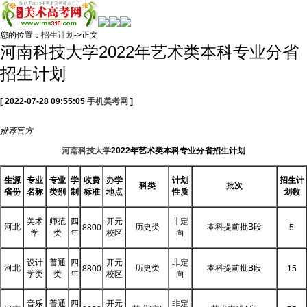
您的位置：
招生计划
->正文
河南科技大学2022年艺术类本科专业分省
招生计划
[ 2022-07-28 09:55:05
手机美考网
]
推荐
官方
河南科技大学
2022年艺术类本科专业分省招生计划
生源
专业
专业
学
收费
办学
计划
招生计
科类
批次
省份
名称
类别
制
标准
地点
性质
划数
美术
师范
四
开元
非定
河北
历史类
本科提前批B段
8800
5
学
类
年
校区
向
设计
普通
四
开元
非定
河北
历史类
本科提前批B段
8800
15
学类
类
年
校区
向
音乐
普通
四
开元
非定