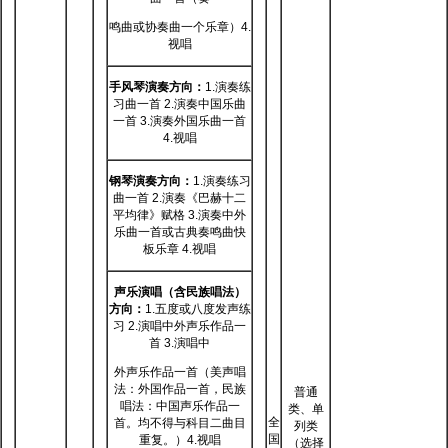
鸣曲或协奏曲一个乐章）4.
视唱
手风琴演奏方向：
1.演奏练
习曲一首 2.演奏中国乐曲
一首 3.演奏外国乐曲一首
4.视唱
钢琴演奏方向：
1.演奏练习
曲一首 2.演奏《巴赫十二
平均律》赋格 3.演奏中外
乐曲一首或古典奏鸣曲快
板乐章 4.视唱
声乐演唱（含民族唱法）
方向：
1.五度或八度发声练
习 2.演唱中外声乐作品一
首 3.演唱中
外声乐作品一首（美声唱
法：外国作品一首，民族
普通
唱法：中国声乐作品一
类、单
全
首。均不得与科目二曲目
列类
国
重复。）4.视唱
（选择