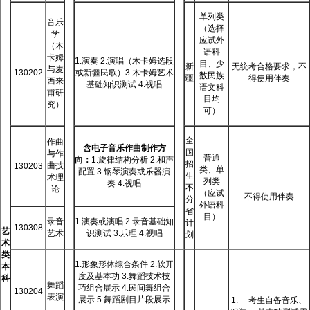
单列类
音乐
（选择
学
应试外
（木
语科
卡姆
1.演奏 2.演唱（木卡姆选段
目、少
新
无统考合格要求，不
与麦
130202
或新疆民歌）3.木卡姆艺术
数民族
疆
得使用伴奏
西来
基础知识测试 4.视唱
语文科
甫研
目均
究）
可）
全
作曲
含电子音乐作曲制作方
国
与作
普通
向：
1.旋律结构分析 2.和声
招
曲技
130203
类、单
配置 3.钢琴演奏或乐器演
生
术理
列类
奏 4.视唱
不
论
（应试
不得使用伴奏
分
外语科
省
目）
录音
1.演奏或演唱 2.录音基础知
计
130308
艺
艺术
识测试 3.乐理 4.视唱
划
术
类
1.形象形体综合条件 2.软开
本
度及基本功 3.舞蹈技术技
科
舞蹈
巧组合展示 4.民间舞组合
130204
表演
展示 5.舞蹈剧目片段展示
1. 考生自备音乐、