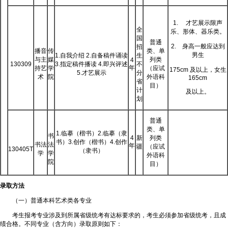
1. 才艺展示限声
全
乐、形体、器乐类。
国
普通
2. 身高一般应达到
招
播音
传
类、单
男生
1.自我介绍 2.自备稿件诵读
生
与主
媒
列类
4
130309
3.指定稿件播读 4.即兴评述
不
年
持艺
学
（应试
175cm 及以上，女生
5.才艺展示
分
术
院
外语科
165cm
省
目）
计
及以上。
划
普通
类、单
1.临摹（楷书）2.临摹（隶
书
4
新
列类
书）3.创作（楷书）4.创作
书法
法
年
疆
（应试
130405T
（隶书）
学
学
外语科
院
目）
录取方法
（一）普通本科艺术类各专业
考生报考专业涉及到所属省级统考有达标要求的，考生必须参加省级统考，且成
绩合格。不同专业（含方向）录取原则如下：