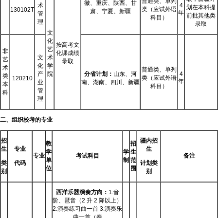
普通类、单列
徽、重庆、陕西、甘
术
4
划在本科提
类（应试外语
130102T
肃、宁夏、新疆
年
管
前批其他类
科目）
理
录取
文
化
按高考文
艺
非
化课成绩
文
术
艺
录取
化
学
术
普通类、单列
产
院
分省计划：
山东、河
4
类
类（应试外语
120210
年
业
南、湖南、四川、新疆
本
科目）
管
科
理
二、组织校考的专业
招
疆内招
教
招
生
专业
生
学
学
生
专业
考试科目
备注
单
制
范
类
代码
计划类
位
围
别
别
西洋乐器演奏方向：
1.音
阶、琶音（2 升 2 降以上）
2.演奏练习曲一首 3.演奏乐
曲一首（奏