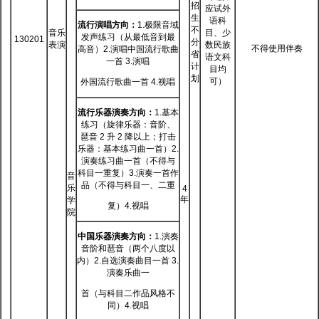
招
应试外
生
语科
流行演唱方向：
1.极限音域
不
音乐
目、少
发声练习（从最低音到最
130201
分
表演
数民族
不得使用伴奏
高音）2.演唱中国流行歌曲
省
语文科
一首 3.演唱
计
目均
划
可）
外国流行歌曲一首 4.视唱
流行乐器演奏方向：
1.基本
练习（旋律乐器：音阶、
琶音 2 升 2 降以上；打击
乐器：基本练习曲一首）2.
演奏练习曲一首（不得与
科目一重复）3.演奏一首作
音
品（不得与科目一、二重
乐
4
年
学
复）4.视唱
院
中国乐器演奏方向：
1.演奏
音阶和琶音（两个八度以
内）2.自选演奏曲目一首 3.
演奏乐曲一
首（与科目二作品风格不
同）4.视唱