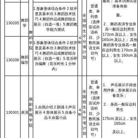
服装； 基本功测试需
普通
准备体操
1.形象形体综合条件 2.软开
类、单
度及基本功 3.舞蹈技术技
服。
全
列类
巧 4.舞蹈作品或舞蹈组合
舞蹈
国
（选择
130205
2. 舞蹈表演专业身
展示（自选一项）5.舞蹈教
学
招
应试外
高一般应达到男生
学能力测试
生
舞
语科
172cm 及以上，女生
不
蹈
目、少
4
165cm 及以上； 其他
分
年
学
1.形象形体综合条件 2.软开
数民族
舞蹈类专业身高一般
省
院
度及基本功 3.舞蹈技术技
语文科
应达到男生 170cm 及
计
巧 4.舞蹈作品或舞蹈组合
目均
以上，女生 160cm 及
舞蹈
划
展示（自选一项）5.音乐即
可）
130206
以上。
编导
兴编舞（音乐时长 1 分钟
内）
普通
1. 声乐展示不得使
类、单
用伴奏，形体展示自
全
列类
备音乐；
国
（选择
戏
招
应试外
剧
2. 身高一般应达到
1.自我介绍 2.朗诵 3.声乐
生
语科
影
男生
4
130301
表演
展示 4.形体展示 5.自备小
不
目、少
年
视
品 6.命题小品
分
175cm 及以上，女生
数民族
学
省
165cm
语文科
院
计
目均
及以上。
划
可）