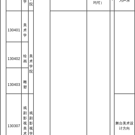
为声乐
学
均可）
院
美
130401
术
学
绘
美
130402
画
术
学
院
雕
130403
塑
戏
剧
戏
影
剧
视
影
舞台美术设
130307
美
视
计方向
术
学