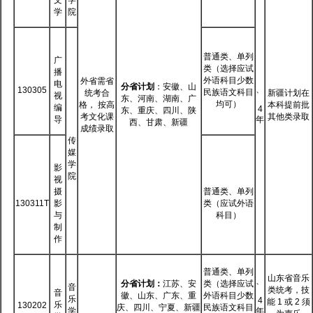
学
院
普通类、单列
广
类（选择应试
播
外语科目少数
外省需省
电
分省计划
：安徽、山
、
130305
民族语文科目
统考合
新疆计划在
视
东、河南、湖南、广
均可）
格， 按高
本科提前批
编
4
东、重庆、四川、陕
考文化课
其他类录取
导
年
西、甘肃、新疆
成绩录取
传
媒
学
影
院
视
摄
普通类、单列
130311T
影
类（应试外语
与
科目）
制
作
普通类、单列
山东省音乐
、
分省计划：
江苏、安
类（选择应试
音
类统考，技
音
徽、山东、广东、重
外语科目少数
乐
4
能 1 或 2 须
乐
130202
庆、四川、宁夏、新疆
民族语文科目
学
年