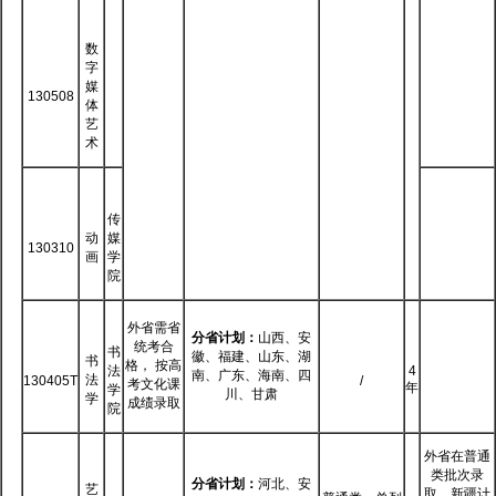
数
字
媒
130508
体
艺
术
传
动
媒
130310
画
学
院
外省需省
分省计划：
山西、安
统考合
书
徽、福建、山东、湖
书
格， 按高
法
4
南、广东、海南、四
法
130405T
/
考文化课
年
学
川、甘肃
学
成绩录取
院
外省在普通
类批次录
分省计划：
河北、安
艺
取，新疆计