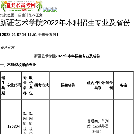
您的位置：
招生计划
->正文
新疆艺术学院2022年本科招生专业及省份
[ 2022-01-07 16:16:51
手机美考网
]
推荐
官方
新疆艺术学院
2022年本科招生专业及省份
一、不组织校考的专业
招
专
教
生
业
学
疆内招生计划
学
专业代码
招考方式
招生省份
备注
类
名
单
类别
制
别
称
位
戏
戏
剧
剧
普通类、单列
影
影
类（应试外语
130304
视
视
科目）
文
学