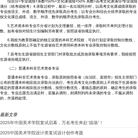
综合分=专业成绩×系数×50%+文化课成绩×50% 系数=高考文化课满分/专业成绩
满分（统考或校考）4.录取过程中，最后一名出现同分时，以高考文化课成绩录取的
专业按语文、外语、数学顺序优先录取高分考生；以专业分和综合分排序录取的专业
按文化课总成绩、语文、外语、数学的顺序优先录取高分考生。
5.艺术类本科专业不分省计划为文理兼招，统一排序，录取时不单列文理计划
数。如有省份对招生计划编制另有要求，按照该省份规定执行。
6.我校为教育部确定的独立设置的本科艺术院校，可自行划定录取控制分数线，
文化分数线原则上不低于生源省份艺术类同科类本科专业录取控制分数线。
7.若考生生源省级招生主管部门对录取批次或其他录取事项另有要求，我校按照
生源省份规定执行。
（二）普通本科非艺术类各专业
普通本科非艺术类各专业，录取原则按照各省（自治区、直辖市）招生主管部门
公布的普通本科相应批次录取办法执行。考生高考文化分数原则上不得低于生源省份
规定的普通本科相应批次分数线，按照分数优先，遵循志愿的原则，确定考生的录取
专业。专业志愿无法满足时，若服从调剂，则调剂到尚未录满的专业，不服从调剂
的，作退档处理。
最新文章
2025年中国美术学院复试启幕，万名考生奔赴“战场”！
2025中国美术学院设计类复试设计创作考题