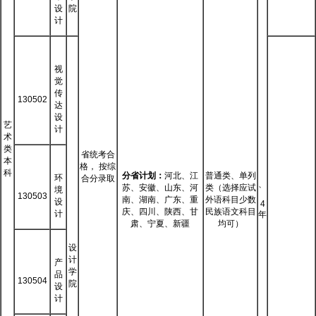
设
院
计
视
觉
传
130502
达
设
艺
计
术
类
省统考合
本
格， 按综
科
分省计划：
河北、江
普通类、单列
环
合分录取
、
苏、安徽、山东、河
类（选择应试
境
130503
南、湖南、广东、重
外语科目少数
设
4
庆、四川、陕西、甘
民族语文科目
计
年
肃、宁夏、新疆
均可）
设
计
产
学
品
130504
院
设
计