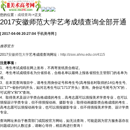
您的位置：
成绩查询
->正文
2017安徽师范大学艺考成绩查询全部开通
[ 2017-04-06 20:27:04
手机美考网
]
推荐
官方
2017
安徽师范大学
艺考成绩查询网址：
http://zsxx.ahnu.edu.cn/4115
注意事项：
1、考生考试成绩在网上发布，不再寄发纸质合格证。
2、考生考试成绩排名为分省排名，合格名单以最终上报各省招生主管部门的名单为
准。
3、在本页查询项目中，请考生用身份证号和考生号(高考报名时取得的14位考生号,
以"17"+省份代码开头，如河北考生号以"1713"开头）查询。身份证号尾号为"X"的，
可试用"x"和"X"查询。
4、取得美术及设计学类合格成绩的考生，高考志愿可以填报美术学类专业，也可以
填报设计学类专业，但不得填报动画、摄影专业；取得动画摄影类合格成绩的考生，
高考志愿可以填报动画专业，也可以填报摄影专业，但不得填报美术学类、设计学类
专业。
查询网址来自于教育部门或院校官方网站，如无法查询，可能是因为官方服务器存在
问题或访问人数过多，请耐心等待，稍后再进行查询！