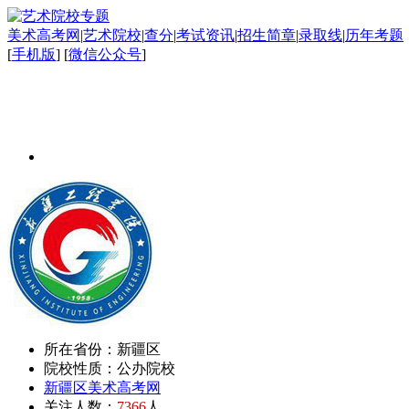
美术高考网
|
艺术院校
|
查分
|
考试资讯
|
招生简章
|
录取线
|
历年考题
[
手机版
] [
微信公众号
]
所在省份：新疆区
院校性质：公办院校
新疆区美术高考网
关注人数：
7366
人