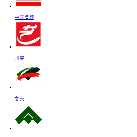
中国美院
川美
鲁美