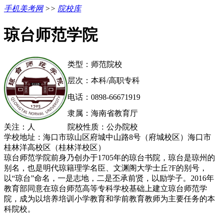
手机美考网
>>
院校库
琼台师范学院
类型：师范院校
层次：本科/高职专科
电话：0898-66671919
隶属：海南省教育厅
关注：
人
院校性质：公办院校
学校地址：海口市琼山区府城中山路8号（府城校区）海口市
桂林洋高校区（桂林洋校区）
琼台师范学院前身乃创办于1705年的琼台书院，琼台是琼州的
别名，也是明代琼籍理学名臣、文渊阁大学士丘?F的别号，
以“琼台”命名，一是志地，二是丕承前贤，以励学子。2016年
教育部同意在琼台师范高等专科学校基础上建立琼台师范学
院，成为以培养培训小学教育和学前教育教师为主要任务的本
科院校。