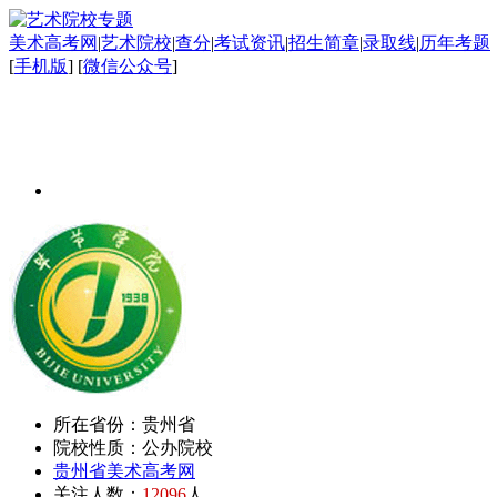
美术高考网
|
艺术院校
|
查分
|
考试资讯
|
招生简章
|
录取线
|
历年考题
[
手机版
] [
微信公众号
]
所在省份：贵州省
院校性质：公办院校
贵州省美术高考网
关注人数：
12096
人