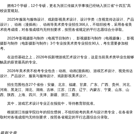
拥有2个学硕，12个专硕，更名为浙江传媒大学事项已经纳入浙江省“十四五”高
校设置规划。
2025年服装与服饰设计、戏剧影视美术设计、设计学类（含视觉传达设计、产品
设计）、动画（漫插画）、动画等美术类专业招生366人，不组织校考，采用各省美
术统考成绩，对各项成绩均无特别要求，按照各省规定的平行志愿综合分录取。
2025年影视摄影与制作（电视节目制作）、影视摄影与制作（电视摄像）、影视
摄影与制作（电影摄影与制作）3个专业按美术类专业招生90人，考生需要参加校
考。
在这些基础之上，2026年拟新增游戏艺术设计专业，这是当前美术类毕业生能够
触及的薪资最高的专业。
2026年美术类不校考专业包含：动画、动画(漫插画)、游戏艺术设计、视觉传达
设计、产品设计、服装与服饰设计、戏剧影视美术设计。
招生范围包含27个省份：安徽、北京、福建、甘肃、广东、广西、贵州、河北、
河南、黑龙江、湖北、湖南、吉林、江苏、江西、辽宁、内蒙古、宁夏、山东、山
西、陕西、上海、四川、天津、新疆、浙江、重庆。
其中，游戏艺术设计专业正在报批中，等待教育部批准。
根据浙江传媒学院往年的招生惯例，不组织校考的美术与设计类专业，在各省录
取时对各项成绩均无特别要求，按照各省规定的平行志愿综合分录取。
最新文章